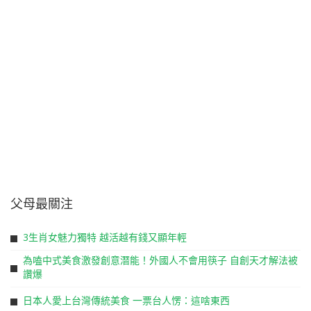
父母最關注
3生肖女魅力獨特 越活越有錢又顯年輕
為嗑中式美食激發創意潛能！外國人不會用筷子 自創天才解法被
讚爆
日本人愛上台灣傳統美食 一票台人愣：這啥東西