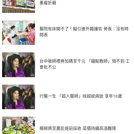
重複折磨
醫院有床開不了！擬引進外籍護佐 勞長：沒有時
間表
台中敬師禮券加碼至千元 「鐘點教師」領不到 工
會批不公
行醫一生 「超人醫師」徐超斌病逝 享年58歲
楊柳將至農民提前採收 菜價持續高漲難降