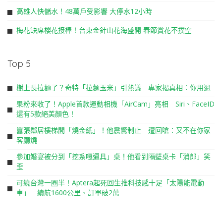
高雄人快儲水！48萬戶受影響 大停水12小時
梅花缺席櫻花接棒！台東金針山花海盛開 春節賞花不撲空
Top 5
樹上長拉麵了？奇特「拉麵玉米」引熱議 專家揭真相：你用過
果粉來收了！Apple首款運動相機「AirCam」亮相 Siri、FaceID
還有5款絕美顏色！
囂張鄰居樓梯間「燒金紙」！他震驚制止 遭回嗆：又不在你家
客廳燒
參加婚宴被分到「挖系嘎逼具」桌！他看到隔壁桌卡「消郎」笑
歪
可繞台灣一圈半！Aptera起死回生推科技感十足「太陽能電動
車」 續航1600公里、訂單破2萬