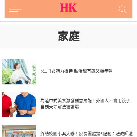
家庭
3生肖女魅力獨特 越活越有錢又顯年輕
為嗑中式美食激發創意潛能！外國人不會用筷子
自創天才解法被讚爆
終結校園小案大辦！家長團體拋5配套：避教師遭