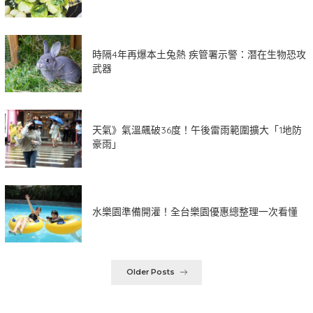
時隔4年再爆本土兔熱 疾管署示警：潛在生物恐攻
武器
天氣》氣溫飆破36度！午後雷雨範圍擴大「1地防
豪雨」
水樂園準備開灌！全台樂園優惠總整理一次看懂
Older Posts