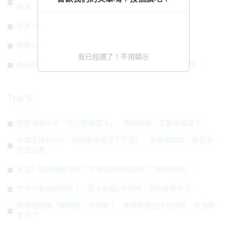
讚爆
日本人愛上台灣傳統美食 一票台人愣：這啥東西
高雄人快儲水！48萬戶受影響 大停水12小時
我已經讚了！不用顯示
梅花缺席櫻花接棒！台東金針山花海盛開 春節賞花不撲空
Top 5
狗狗泡湖水中「站立環胸漂浮」 媽媽秒懂：又要這樣玩？
女學生掉200元「親眼看阿婆撿了不還」 她崩潰跪求：那是我
的生活費
天氣》氣溫飆破36度！午後雷雨範圍擴大「1地防豪雨」
牧羊犬車禍被拋飛！ 家人急找2天傻眼：真的去牧羊了
哥癌逝遺憾「薩爾達」未破關！ 弟繼承遺志成功淚目：好怕聯
繫沒了