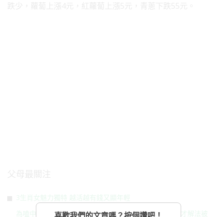
跌少，蘿蔔上漲4元，紅蘿蔔上漲5元，青蔥下跌55元。
父母最關注
3生肖女魅力獨特 越活越有錢又顯年輕
為嗑中式美食激發創意潛能！外國人不會用筷子 自創天才解法被
喜歡我們的文章嗎？按個讚吧！