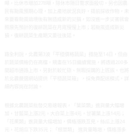
噸，比休市增加278噸，除休市隔日需求面殷切，另也因農
民有颱風預期心理，加上產地狀況良好，提前採收作物，未
來要看颱風過境後有無造成新的災損，如沒進一步災害就會
照原先預計的復耕蔬菜在月底慢慢上市；若颱風造成新災
損，復耕蔬菜生產期又要往後延。
路全利說，北農第3波「平穩價格蔬菜」措施至14日，但由
於蔬菜價格仍在高檔，規畫在15日繼續實施，將透過200多
間超市通路上市，另對於較忙碌、無暇採購的上班族，也將
於北農嚴選網站提供「平穩蔬菜箱」，採免費配送模式，詳
細內容尚在討論。
根據北農蔬菜批發交易速報表，「葉菜類」進貨量大幅增
加，甘藍菜上漲2元，大白菜上漲4元，甘薯葉上漲14元；
「花果類」進貨量大幅增加，價格漲跌互見，絲瓜上漲24
元，花胡瓜下跌35元；「根莖類」 進貨量略增，價格漲多