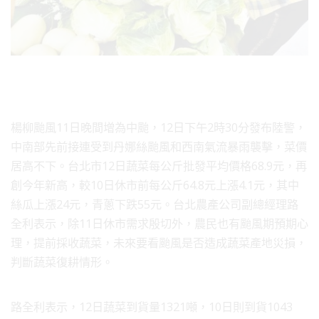
楊柳颱風11日晚間增為中颱，12日下午2時30分發布陸警，
中南部先前接連受到丹娜絲颱風和西南氣流暴雨襲擊，菜價
居高不下。台北市12日蔬菜每公斤批發平均價格68.9元，再
創今年新高，較10日休市前每公斤64.8元上漲4.1元，其中
絲瓜上漲24元，青蔥下跌55元。台北農產公司副總經理路
全利表示，除11日休市需求殷切外，農民也有颱風期預期心
理，提前採收蔬菜，未來要看颱風是否造成蔬菜產地災損，
判斷蔬菜復耕情形。
路全利表示，12日蔬菜到貨量1321噸，10日則到貨1043