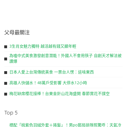
父母最關注
3生肖女魅力獨特 越活越有錢又顯年輕
為嗑中式美食激發創意潛能！外國人不會用筷子 自創天才解法被
讚爆
日本人愛上台灣傳統美食 一票台人愣：這啥東西
高雄人快儲水！48萬戶受影響 大停水12小時
梅花缺席櫻花接棒！台東金針山花海盛開 春節賞花不撲空
Top 5
標配「桃紫色羽絨外套＋捲髮」！男po郵局排隊照驚呼：天氣冷