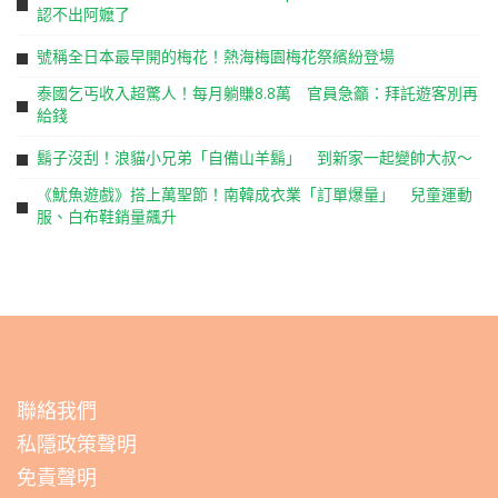
認不出阿嬤了
號稱全日本最早開的梅花！熱海梅園梅花祭繽紛登場
泰國乞丐收入超驚人！每月躺賺8.8萬 官員急籲：拜託遊客別再
給錢
鬍子沒刮！浪貓小兄弟「自備山羊鬍」 到新家一起變帥大叔～
《魷魚遊戲》搭上萬聖節！南韓成衣業「訂單爆量」 兒童運動
服、白布鞋銷量飆升
聯絡我們
私隱政策聲明
免責聲明