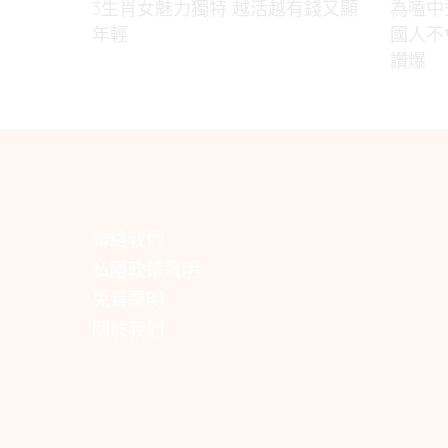
3生肖女魅力獨特 越活越有錢又顯
為嗑中
年輕
國人不
讚爆
聯絡我們
私隱政策聲明
免責聲明
關於我們