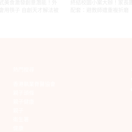
式美食激發創意潛能！外
終結校園小案大辦！家長
會用筷子 自創天才解法被
配套：避教師遭重複折磨
熱門搜尋
香港執業脊醫協會
親子頭條
親子健康
親子
衛生署
健康