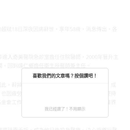
超斌18日深夜因病辭世，享年58歲，消息傳出，各
年進入奇美醫院急診室擔任住院醫師，2000年晉升主
離開，回到達仁鄉擔任衛生所醫師兼主任。
喜歡我們的文章嗎？按個讚吧！
因此，辭掉衛生所工作，投入籌建南迴醫院工作，成
，也因疲勞造成中風，身體活動受影響，但仍然堅持
基金會工作，如今傳出過世消息，令在地族人和醫界
我已經讚了！不用顯示
送醫遲延而夭折，成為他日後投身醫療、決心返鄉行醫