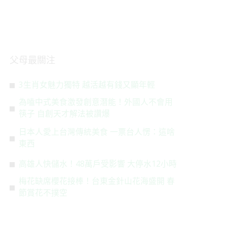
父母最關注
3生肖女魅力獨特 越活越有錢又顯年輕
為嗑中式美食激發創意潛能！外國人不會用
筷子 自創天才解法被讚爆
日本人愛上台灣傳統美食 一票台人愣：這啥
東西
高雄人快儲水！48萬戶受影響 大停水12小時
梅花缺席櫻花接棒！台東金針山花海盛開 春
節賞花不撲空