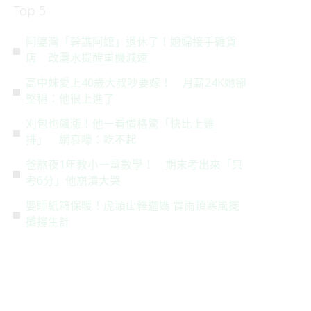
Top 5
阿婆灣「幹譙阿嬤」退休了！媳婦接手雜貨
店 改灑水提醒重機減速
高中妹愛上40歲大叔吵要嫁！ 月薪24K她卻
堅稱：他很上進了
刈包也飆漲！他一看價格驚「快比上雞
排」 網哀嚎：吃不起
爸熬夜1年教小一童數學！ 期末考出來「只
考6分」他崩潰大哭
嬰睡紙箱保暖！虎頭山釋迦媽 冒雨頂寒風擺
攤撐生計