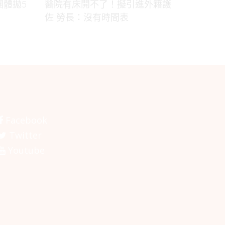
團體拋5
醫院有床開不了！擬引進外籍護
佐 勞長：沒有時間表
Facebook
Twitter
Youtube