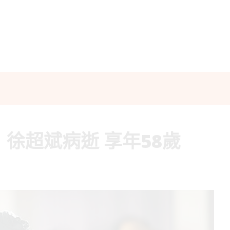
徐超斌病逝 享年58歲