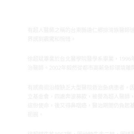
有超人醫師之稱的台東縣達仁鄉排灣族醫師徐
界感到震驚和惋惜。
徐超斌畢業於台北醫學院醫學系畢業，1996
治醫師。2002年毅然從都市高薪急診環境
有感南迴沿線缺乏大型醫院救治急病患者，
立基金會，四處奔波募款，被譽為超人醫師
這份使命，後又得鼻咽癌，醫治期間仍負起
扼腕。
徐超斌生於1967年，因幼時失去二妹，因