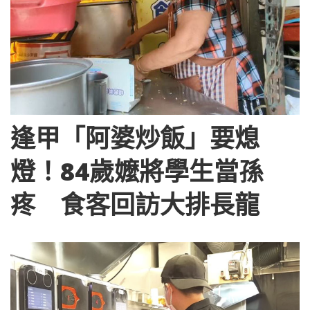
逢甲「阿婆炒飯」要熄
燈！84歲嬤將學生當孫
疼 食客回訪大排長龍