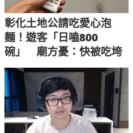
彰化土地公請吃愛心泡
麵！遊客「日嗑800
碗」 廟方憂：快被吃垮