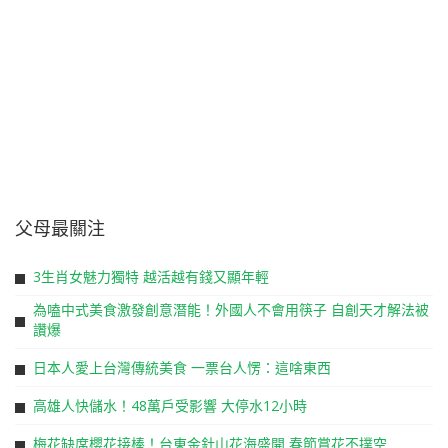
父母最關注
3生肖女魅力獨特 越活越有錢又顯年輕
為嗑中式美食激發創意潛能！外國人不會用筷子 自創天才解法被
讚爆
日本人愛上台灣傳統美食 一票台人愣：這啥東西
高雄人快儲水！48萬戶受影響 大停水12小時
梅花缺席櫻花接棒！台東金針山花海盛開 春節賞花不撲空