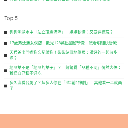
Top 5
狗狗泡湖水中「站立環胸漂浮」 媽媽秒懂：又要這樣玩？
17歲弟沈迷女僕店！敗光128萬出國留學費 爸看明細快昏厥
天兵爸出門遛狗忘記帶狗！柴柴站原地傻眼：說好的一起散步
呢？
地瓜葉不是「地瓜的葉子」？ 網驚覺「品種不同」恍然大悟：
難怪自己種不好吃
多久沒看台劇了？超多人停在「4年前1神劇」：其他看一半就棄
了