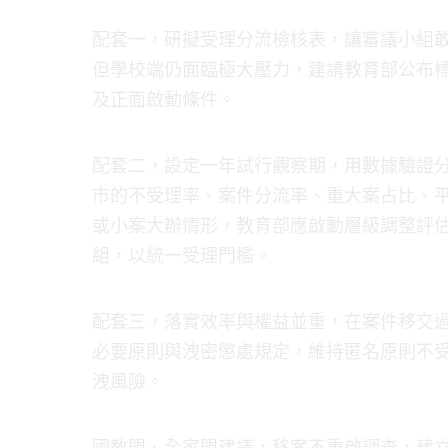
配套一，研擬受理分流檢核表，讓審議小組敢
但學校端仍面臨極大壓力，建請教育部公布
及正面啟動條件。
配套二，設定一年試行觀察期，用數據驗證
市的不受理率、案件分流率、重大案占比、
或小案大辦情形，教育部應啟動層級調整評
組，以統一受理門檻。
配套三，落實效率與權益並重，在案件移交
必要原則與洩密懲處規定，維持匿名原則不
洩風險。
國教盟、全家盟建議，移案不重啟調查，建