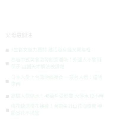
父母最關注
3生肖女魅力獨特 越活越有錢又顯年輕
為嗑中式美食激發創意潛能！外國人不會用
筷子 自創天才解法被讚爆
日本人愛上台灣傳統美食 一票台人愣：這啥
東西
高雄人快儲水！48萬戶受影響 大停水12小時
梅花缺席櫻花接棒！台東金針山花海盛開 春
節賞花不撲空