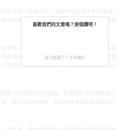
於不受理、準確分流。 新制中校長雖不參與表決，
標準化校園事件受理分流檢核表，包括負面排除清單
喜歡我們的文章嗎？按個讚吧！
分流成效，建議設定四項觀察指標：包括全國及各縣
平均處理時長。若試行一年後數據顯示仍有全部收案
我已經讚了！不用顯示
估，考慮將受理關口上移至地方教育主管機關委任小
過程雖不去識別化以利辦案，但應同步明文規範最小
受理、具名可保密機制，降低吹哨者遭報復與個資外
立一次蒐證、多軌適用原則。若校事會議調查完畢後