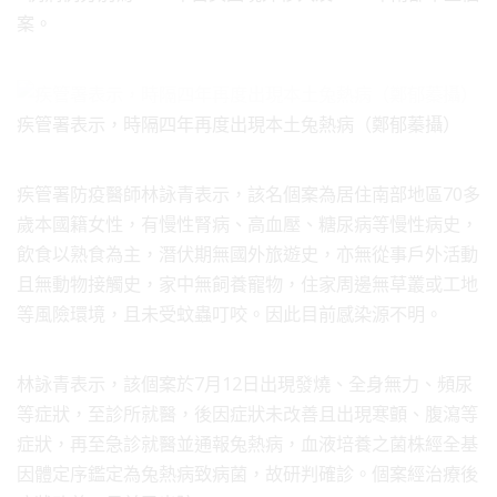
案。
疾管署表示，時隔四年再度出現本土兔熱病（鄭郁蓁攝）
疾管署防疫醫師林詠青表示，該名個案為居住南部地區70多
歲本國籍女性，有慢性腎病、高血壓、糖尿病等慢性病史，
飲食以熟食為主，潛伏期無國外旅遊史，亦無從事戶外活動
且無動物接觸史，家中無飼養寵物，住家周邊無草叢或工地
等風險環境，且未受蚊蟲叮咬。因此目前感染源不明。
林詠青表示，該個案於7月12日出現發燒、全身無力、頻尿
等症狀，至診所就醫，後因症狀未改善且出現寒顫、腹瀉等
症狀，再至急診就醫並通報兔熱病，血液培養之菌株經全基
因體定序鑑定為兔熱病致病菌，故研判確診。個案經治療後