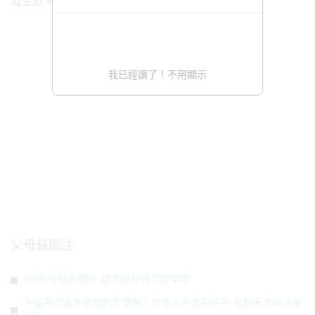
或生飲未經過濾消毒的水。
我已經讚了！不用顯示
父母最關注
3生肖女魅力獨特 越活越有錢又顯年輕
為嗑中式美食激發創意潛能！外國人不會用筷子 自創天才解法被