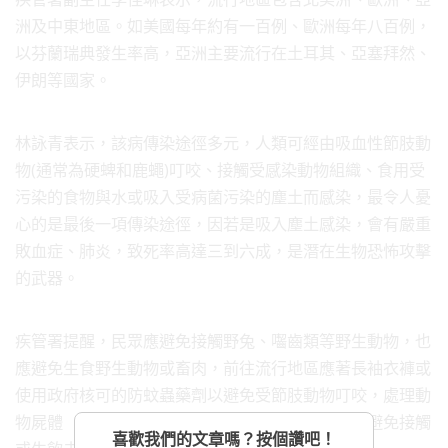
洲及中東地區。如美國每年約有一百例、歐洲每年八百例，
以芬蘭瑞典發生率高，亞洲主要流行在土耳其、亞塞拜然、
伊朗等國家。
林詠青表示，該病傳染途徑多元，人類可經由吸血性節肢動
物(通常為硬蜱和鹿蠅)叮咬、接觸受感染動物組織、食用受
污染的食物與水或吸入受病菌污染的塵土而感染，最令人憂
心的是最後一項傳染途徑，因若是吸入塵土感染，會有嚴重
敗血症、肺炎，致死率高達三到六成，是潛在生物恐怖攻擊
的武器。
疾管署提醒，民眾應避免接觸野兔、囓齒類等野生動物，也
應避免生食野生動物或畜肉，前往流行地區應著長袖衣褲或
使用政府核可的防蚊蟲藥劑以避免受節肢動物叮咬，處理動
物屍體（尤其兔子）時，需佩戴口罩、防水手套，避免接觸
喜歡我們的文章嗎？按個讚吧！