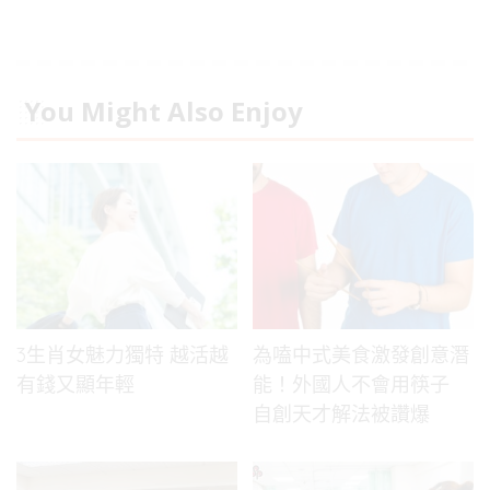
You Might Also Enjoy
3生肖女魅力獨特 越活越
為嗑中式美食激發創意潛
有錢又顯年輕
能！外國人不會用筷子
自創天才解法被讚爆