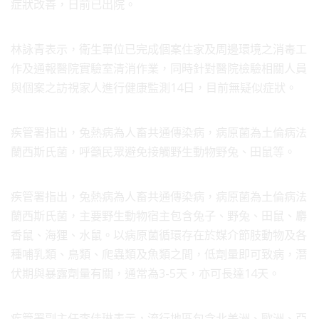
症狀改善，日前已出院。
林詠青表示，衛生單位已完成個案住家及周邊環境之消毒工
作及通報醫院實驗室清消作業，同時針對醫院檢驗相關人員
與個案之訪視家人進行健康監測14日，目前無疑似症狀。
疾管署指出，兔熱病為人畜共通傳染病，病原菌為土倫病法
蘭西斯氏菌，呼籲民眾避免接觸野生動物野兔、田鼠等。
疾管署指出，兔熱病為人畜共通傳染病，病原菌為土倫病法
蘭西斯氏菌，主要野生動物宿主包含兔子、野兔、田鼠、麝
香鼠、海狸、水鼠。以病原菌循環存在於媒介節肢動物及各
種哺乳類、鳥類、爬蟲類及魚類之間，低劑量即可致病，潛
伏期與暴露劑量有關，通常為3-5天，亦可長達14天。
疾管署副主任李佳琳表示，流行地區包含北美洲、歐洲、亞