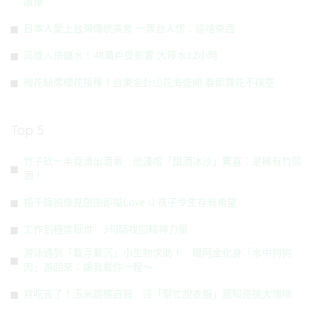
讚爆
日本人愛上台灣傳統美食 一票台人愣：這啥東西
高雄人快儲水！48萬戶受影響 大停水12小時
梅花缺席櫻花接棒！台東金針山花海盛開 春節賞花不撲空
Top 5
竹子砍一半竟湧出酒香 他淺嚐「甜酒冰沙」驚喜：是稀有竹筒
酒！
楊千嬅視像見囝囝即嗌Love U 孩子令生存有希望
工作到極度厭世 3句話找回精神力量
游泳遇到「載浮載沉」小生物求助！ 暖阿金化身「水中狗狗
肉」游回來：讓我載你一程～
貪吃吉了！玉米跳樓自殺 汪「幫忙脫衣服」還知道挑大塊啃