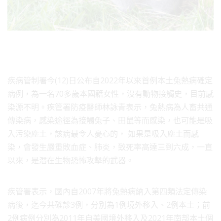
疾病管制署今(12)日公布自2022年以來首例本土兔熱病確定
病例，為一名70多歲本國籍女性，沒有動物接觸史，目前感
染源不明。疾管署防疫醫師林詠青表示，兔熱病為人畜共通
傳染病，感染途徑為接觸兔子、田鼠等而感染，也可能是吸
入污染塵土，該病最令人憂心的， 如果是吸入塵土而感
染，會發生嚴重敗血症、肺炎，致死率高達三到六成，一直
以來，是潛在生物恐怖攻擊的武器。
疾管署表示，國內自2007年將兔熱病納入第四類法定傳染
病後，迄今共確診3例，分別為1例境外移入、2例本土；前
2例病例分別為2011年自美國境外移入及2021年南部本土個