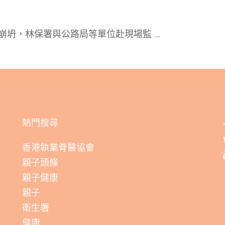
邊坡崩坍，林保署與公路局等單位赴現場監
...
熱門搜尋
香港執業脊醫協會
親子頭條
親子健康
親子
衛生署
健康