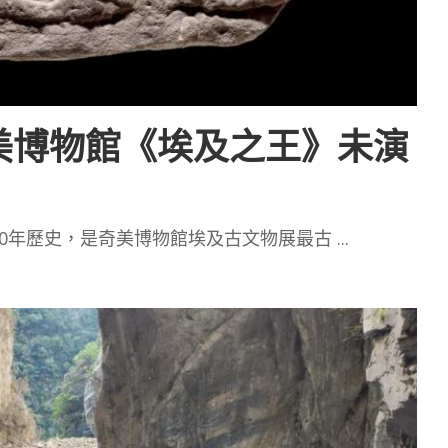
美博物館《埃及之王》未演
00年歷史，是奇美博物館埃及古文物展最古
...