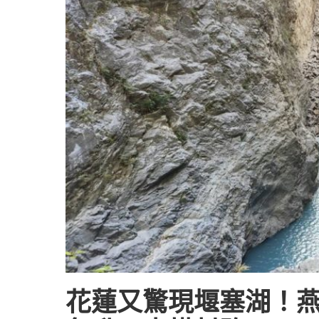
花蓮又驚現堰塞湖！燕