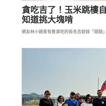
貪吃吉了！玉米跳樓
知道挑大塊啃
網友林小妞家有隻貪吃的長毛吉娃娃「甜甜