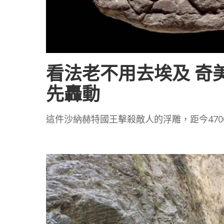
看法老不用去埃及 奇
先轟動
這件沙納赫特國王擊殺敵人的浮雕，距今47