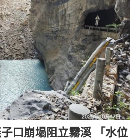
子口崩塌阻立霧溪 「水位