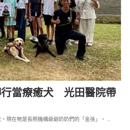
轉行當療癒犬 光田醫院帶
犬，現在牠是長照機構爺爺奶奶們的「金孫」，
...