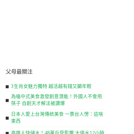
父母最關注
3生肖女魅力獨特 越活越有錢又顯年輕
為嗑中式美食激發創意潛能！外國人不會用
筷子 自創天才解法被讚爆
日本人愛上台灣傳統美食 一票台人愣：這啥
東西
高雄人快儲水！48萬戶受影響 大停水12小時