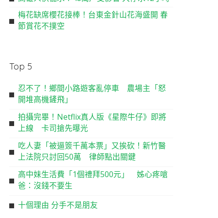
梅花缺席櫻花接棒！台東金針山花海盛開 春
節賞花不撲空
Top 5
忍不了！鄉間小路遊客亂停車 農場主「怒
開堆高機鏟飛」
拍攝完畢！Netflix真人版《星際牛仔》即將
上線 卡司搶先曝光
吃人妻「被逼簽千萬本票」又挨砍！新竹醫
上法院只討回50萬 律師點出關鍵
高中妹生活費「1個禮拜500元」 姊心疼嗆
爸：沒錢不要生
十個理由 分手不是朋友