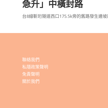
急升」中橫封路
台8線靳珩隧道西口175.5k旁的舊路發生
聯絡我們
私隱政策聲明
免責聲明
關於我們