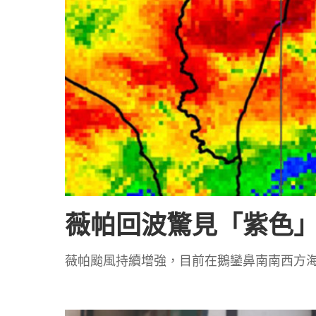
薇帕回波驚見「紫色」
薇帕颱風持續增強，目前在鵝鑾鼻南南西方