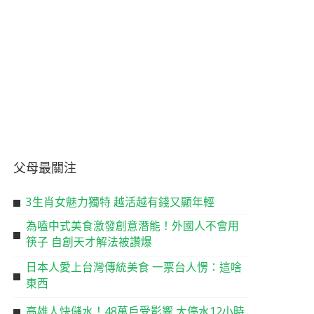
父母最關注
3生肖女魅力獨特 越活越有錢又顯年輕
為嗑中式美食激發創意潛能！外國人不會用
筷子 自創天才解法被讚爆
日本人愛上台灣傳統美食 一票台人愣：這啥
東西
高雄人快儲水！48萬戶受影響 大停水12小時