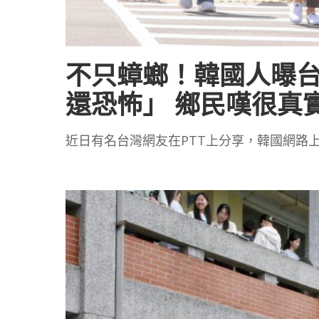
不只蟑螂！韓國人曝台
還恐怖」 鄉民嘆很真
近日有名台灣網友在PTT上分享，韓國網路