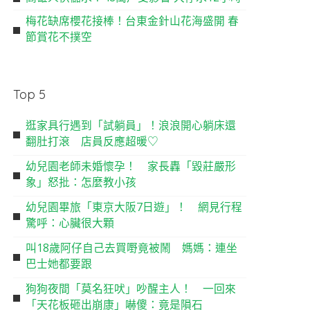
梅花缺席櫻花接棒！台東金針山花海盛開 春
節賞花不撲空
Top 5
逛家具行遇到「試躺員」！浪浪開心躺床還
翻肚打滾 店員反應超暖♡
幼兒園老師未婚懷孕！ 家長轟「毀莊嚴形
象」怒批：怎麼教小孩
幼兒園畢旅「東京大阪7日遊」！ 網見行程
驚呼：心臟很大顆
叫18歲阿仔自己去買嘢竟被鬧 媽媽：連坐
巴士她都要跟
狗狗夜間「莫名狂吠」吵醒主人！ 一回來
「天花板砸出崩康」嚇傻：竟是隕石