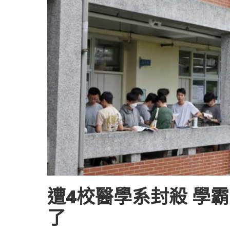
遭4校醫學系封殺 學霸
了