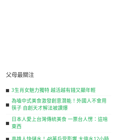
父母最關注
3生肖女魅力獨特 越活越有錢又顯年輕
為嗑中式美食激發創意潛能！外國人不會用
筷子 自創天才解法被讚爆
日本人愛上台灣傳統美食 一票台人愣：這啥
東西
高雄人快儲水！48萬戶受影響 大停水12小時