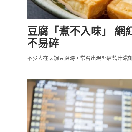
豆腐「煮不入味」 網
不易碎
不少人在烹調豆腐時，常會出現外層醬汁濃