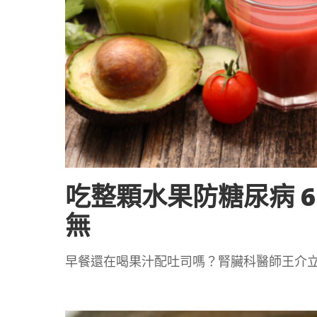
吃整顆水果防糖尿病 
無
早餐還在喝果汁配吐司嗎？腎臟科醫師王介立