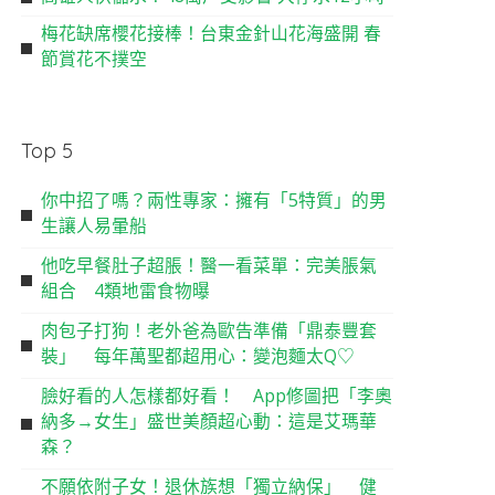
梅花缺席櫻花接棒！台東金針山花海盛開 春
節賞花不撲空
Top 5
你中招了嗎？兩性專家：擁有「5特質」的男
生讓人易暈船
他吃早餐肚子超脹！醫一看菜單：完美脹氣
組合 4類地雷食物曝
肉包子打狗！老外爸為歐告準備「鼎泰豐套
裝」 每年萬聖都超用心：變泡麵太Q♡
臉好看的人怎樣都好看！ App修圖把「李奧
納多→女生」盛世美顏超心動：這是艾瑪華
森？
不願依附子女！退休族想「獨立納保」 健