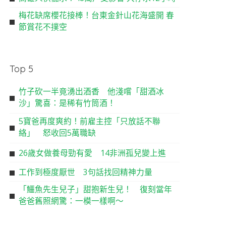
梅花缺席櫻花接棒！台東金針山花海盛開 春
節賞花不撲空
Top 5
竹子砍一半竟湧出酒香 他淺嚐「甜酒冰
沙」驚喜：是稀有竹筒酒！
5寶爸再度爽約！前雇主控「只放話不聯
絡」 怒收回5萬職缺
26歲女做養母勁有愛 14非洲孤兒變上進
工作到極度厭世 3句話找回精神力量
「鱷魚先生兒子」甜抱新生兒！ 復刻當年
爸爸舊照網驚：一模一樣啊～