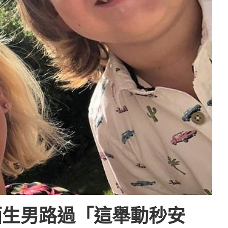
陌生男路過「這舉動秒安