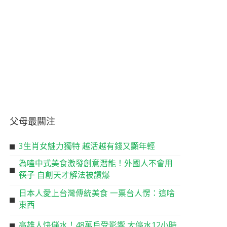
父母最關注
3生肖女魅力獨特 越活越有錢又顯年輕
為嗑中式美食激發創意潛能！外國人不會用
筷子 自創天才解法被讚爆
日本人愛上台灣傳統美食 一票台人愣：這啥
東西
高雄人快儲水！48萬戶受影響 大停水12小時