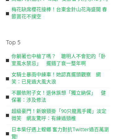
梅花缺席櫻花接棒！台東金針山花海盛開 春
節賞花不撲空
Top 5
你躺著也中槍了嗎？ 聰明人不會犯的「卧
室風水禁忌」 擺錯了衰一整年啊
女騎士暴雨中練車！她認真擺頭觀察 網
笑：已見過大風大浪
不願依附子女！退休族想「獨立納保」 健
保署：涉及修法
超級豪門！新娘頸掛「90只龍鳳手鐲」淡定
微笑 網友驚呼：有練過頸椎
日本柴仔遇上螳螂 奮力對抗Twitter過百萬瀏
覽!