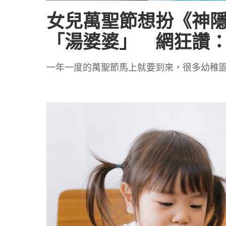
女兒萬聖節想扮《神
「湯婆婆」 網狂讚
一年一度的萬聖節馬上就要到來，很多幼稚