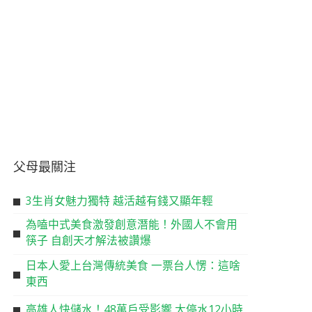
父母最關注
3生肖女魅力獨特 越活越有錢又顯年輕
為嗑中式美食激發創意潛能！外國人不會用
筷子 自創天才解法被讚爆
日本人愛上台灣傳統美食 一票台人愣：這啥
東西
高雄人快儲水！48萬戶受影響 大停水12小時