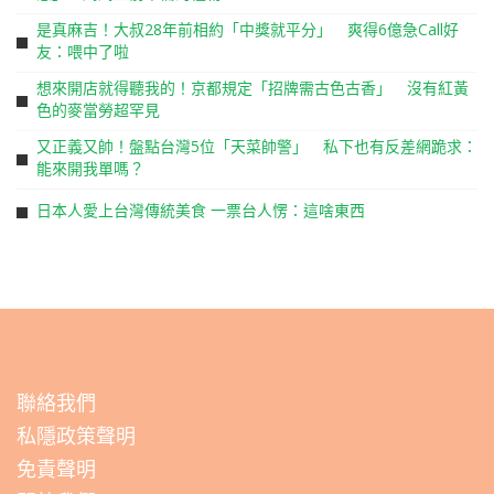
是真麻吉！大叔28年前相約「中獎就平分」 爽得6億急Call好
友：喂中了啦
想來開店就得聽我的！京都規定「招牌需古色古香」 沒有紅黃
色的麥當勞超罕見
又正義又帥！盤點台灣5位「天菜帥警」 私下也有反差網跪求：
能來開我單嗎？
日本人愛上台灣傳統美食 一票台人愣：這啥東西
聯絡我們
私隱政策聲明
免責聲明