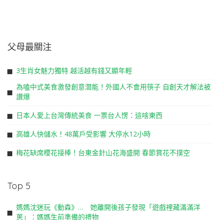
父母最關注
3生肖女魅力獨特 越活越有錢又顯年輕
為嗑中式美食激發創意潛能！外國人不會用筷子 自創天才解法被
讚爆
日本人愛上台灣傳統美食 一票台人愣：這啥東西
高雄人快儲水！48萬戶受影響 大停水12小時
梅花缺席櫻花接棒！台東金針山花海盛開 春節賞花不撲空
Top 5
媽媽沈迷玩《動森》… 她離開後孩子發現「遊戲裡藏滿滿洋
蔥」：媽媽生前準備的禮物