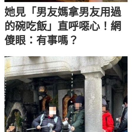
她見「男友媽拿男友用過
的碗吃飯」直呼噁心！網
傻眼：有事嗎？