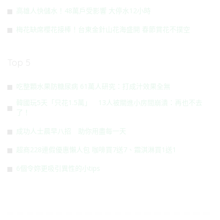
高雄人快儲水！48萬戶受影響 大停水12小時
梅花缺席櫻花接棒！台東金針山花海盛開 春節賞花不撲空
Top 5
吃整顆水果防糖尿病 61萬人研究：打成汁效果全無
韓國玩5天「只花1.5萬」 13人被關進小房間崩潰：再也不去
了！
成功人士晨早八招 助你用盡每一天
超商228連假優惠懶人包 咖啡買7送7、霜淇淋買1送1
6個令妳更吸引異性的小tips