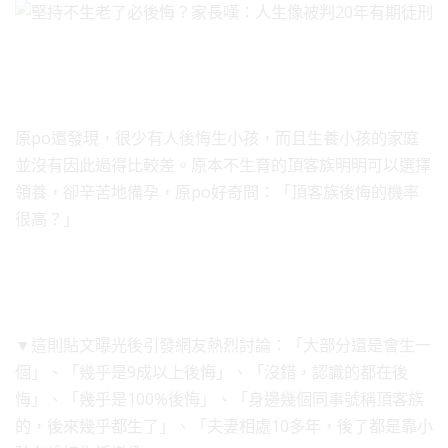
原po還發現，很少有人後悔生小孩，而且生養小孩的家庭
並沒有因此過得比較差。原本不生育的頂客族明明可以選擇
領養，卻辛苦地備孕，原po好奇問：「頂客族後悔的機率
很高？」
▼這則貼文曝光後引發網友熱烈討論：「大部分還是會生一
個」、「幾乎是9成以上後悔」、「沒錯，認識的都在後
悔」、「幾乎是100%後悔」、「身邊幾個同事號稱頂客族
的，後來幾乎都生了」、「夫妻相處10多年，後了都是靠小