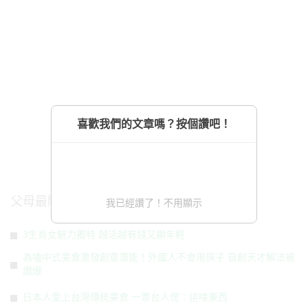
喜歡我們的文章嗎？按個讚吧！
父母最關注
我已經讚了！不用顯示
3生肖女魅力獨特 越活越有錢又顯年輕
為嗑中式美食激發創意潛能！外國人不會用筷子 自創天才解法被
讚爆
日本人愛上台灣傳統美食 一票台人愣：這啥東西