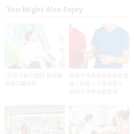
You Might Also Enjoy
3生肖女魅力獨特 越活越
為嗑中式美食激發創意潛
有錢又顯年輕
能！外國人不會用筷子
自創天才解法被讚爆