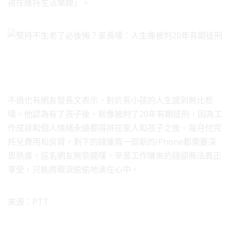
孩在維持生活樂趣」。
不過也有網友發長文表示，對於有小孩的人生感到無比悲
嘆。他認為有了孩子後，就像被判了20年有期徒刑，因為工
作成就和個人情緒永遠都得排在家人和孩子之後。每月付完
托兒費用和房貸，剩下的錢連買一部新的iPhone都需要深
思熟慮。這名網友無奈感嘆，辛苦工作賺來的錢卻無法真正
享受，只能將眼淚偷偷地滴在心中。
來源：PTT