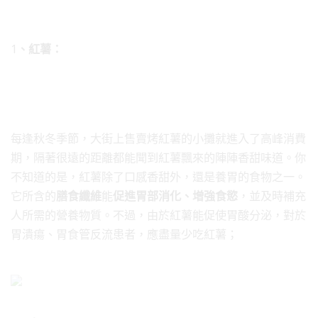
1
、紅薯：
每逢秋冬季節，大街上售賣烤紅薯的小攤就進入了高峰消費
期，隔著很遠的距離都能聞到紅薯飄來的陣陣香甜味道。你
不知道的是，紅薯除了口感香甜外，還是養胃的食物之一。
它所含的
膳食纖維
能
促進胃部消化、增強食慾
，並及時補充
人所需的營養物質。不過，由於紅薯能促使胃酸分泌，對於
胃潰瘍、胃食管反流患者，應盡量少吃紅薯；