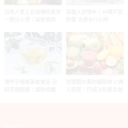
日本人愛上台灣傳統美食
高雄人快儲水！48萬戶受
一票台人愣：這啥東西
影響 大停水12小時
薄杯子喝綠茶會變苦 日
吃整顆水果防糖尿病 61萬
研究揭關鍵：還助控糖
人研究：打成汁效果全無
聯絡我們