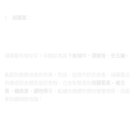
5、
胡蘿蔔：
胡蘿蔔性味甘平，中醫認為其
下氣補中、潤腸胃、安五臟，
能起到健胃消食的效果。而且，從現代研究來看，胡蘿蔔也
的確是對身體有益的食物，它含有豐富的
胡蘿蔔素、維生
素、纖維素、礦物質
等，能補充機體所需的營養物質、促進
胃粘膜細胞恢復！