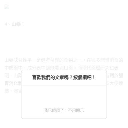
4、
山藥：
山藥味甘性平，是健脾益胃的食物之一，在很多開胃消食的
中成藥中，成分表中都能看到山藥。而現代藥理研究也表
明，山藥中含有
澱粉酶、多酚氧化酶
等成分，的確有
利於腸
喜歡我們的文章嗎？按個讚吧！
胃消化和吸收
。不過，由於山藥具有收澀作用，對於大便燥
結、邪實者應盡量減少食用；
我已經讚了！不用顯示