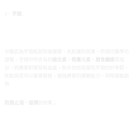
3、
芋頭
：
中醫認為芋頭能起到寬腸胃、充肌膚的效果。而現代醫學也
證實，芋頭中所含有的
維生素、微量元素、膳食纖維
等成
分，的確是對胃部有益處。秋天恰恰就是吃芋頭的好季節，
吃點與否可以養胃健胃、增強脾胃的運轉能力，同時還能起
到
防煩止渴、滋潤
的效果；