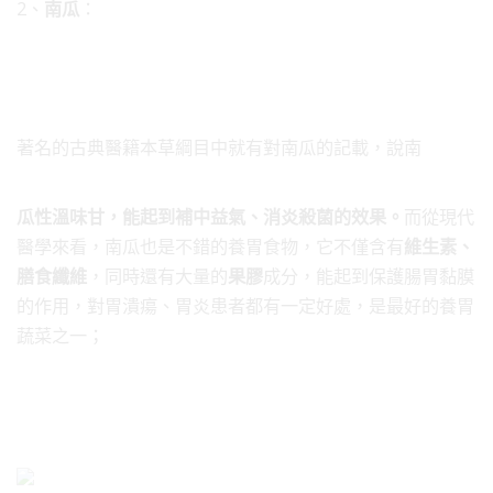
2、
南瓜
：
著名的古典醫籍本草綱目中就有對南瓜的記載，說南
瓜性溫味甘，能起到補中益氣、消炎殺菌的效果。
而從現代
醫學來看，南瓜也是不錯的養胃食物，它不僅含有
維生素、
膳食纖維
，同時還有大量的
果膠
成分，能起到保護腸胃黏膜
的作用，對胃潰瘍、胃炎患者都有一定好處，是最好的養胃
蔬菜之一；