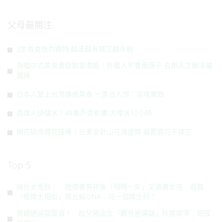
父母最關注
3生肖女魅力獨特 越活越有錢又顯年輕
為嗑中式美食激發創意潛能！外國人不會用筷子 自創天才解法被
讚爆
日本人愛上台灣傳統美食 一票台人愣：這啥東西
高雄人快儲水！48萬戶受影響 大停水12小時
梅花缺席櫻花接棒！台東金針山花海盛開 春節賞花不撲空
Top 5
緣份太奇妙！ 她領養男孩後「相隔一年」又領養女孩 兩寶
「眼睛太相似」帶去驗DNA：同一個媽生的！
我聽過這個聲音！ 胎兒剛出生「聽見爸講話」秒露燦笑：把拔