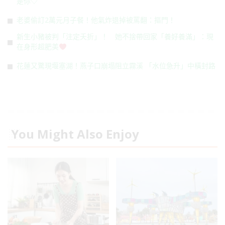
是你♡
老婆偷訂2萬元月子餐！他氣炸退掉被罵翻：摳門！
新生小豬被判「注定夭折」！ 她不捨帶回家「養好養滿」：現
在身形超肥美
花蓮又驚現堰塞湖！燕子口崩塌阻立霧溪 「水位急升」中橫封路
You Might Also Enjoy