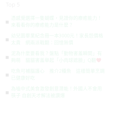
Top 5
憑感覺選擇一隻蝴蝶，見證你的療癒能力！
來看看你的療癒能力是什麼？
幼兒園畢業紀念冊一本3000元！家長怨價格
太貴 網兩派戰翻：回憶無價
泥為什麼要看我？盤點「動物害羞瞬間」有
夠萌 貓貓害羞舉起「小肉球遮臉」Q翻
吃魚可補腦護心 推介2種魚 這樣簡單烹調
已健康好吃
為嗑中式美食激發創意潛能！外國人不會用
筷子 自創天才解法被讚爆