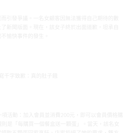
蛋而引發爭議。一名女顧客因無法獲得自己期待的數
上了新聞版面。現在，該女子終於出面道歉，坦承自
起不愉快事件的發生。
一項活動：加入會員並消費200元，即可以會員價格購
規則是「每購買一個餐盒送一顆蛋」。當天，該名女
望領取五顆蛋回家烹飪。店家拒絕了她的要求，雙方