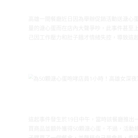
高雄一間餐廳近日因為舉辦促銷活動送溏心
量的溏心蛋而在店內大聲爭吵，此事件甚至
己因工作壓力和肚子餓才情緒失控，導致這
這起事件發生於19日中午，當時該餐廳推出
買商品並額外獲得50顆溏心蛋。不過，活動
子購買了一個餐盒，並聲稱自己是會員，希