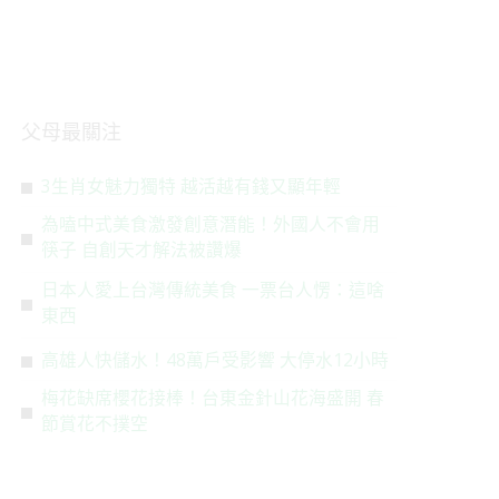
父母最關注
3生肖女魅力獨特 越活越有錢又顯年輕
為嗑中式美食激發創意潛能！外國人不會用
筷子 自創天才解法被讚爆
日本人愛上台灣傳統美食 一票台人愣：這啥
東西
高雄人快儲水！48萬戶受影響 大停水12小時
梅花缺席櫻花接棒！台東金針山花海盛開 春
節賞花不撲空