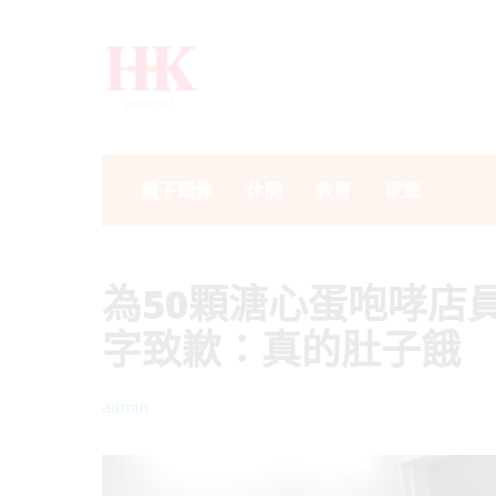
親子頭條
休閒
教育
家庭
為50顆溏心蛋咆哮店
字致歉：真的肚子餓
admin
Posted
by