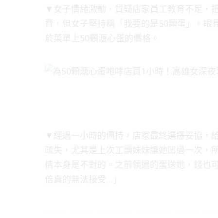
▼女子情緒激動，質疑店家員工教育不足，
費，但女子堅持稱「我要的是50顆蛋」。眼見
於菜單上50顆溏心蛋的價格。
▼經過一小時的僵持，店家最終選擇妥協，
疏失，尤其是上次工讀妹妹讓她凹過一次，
情本身是不對的。之前領過的蛋送她，錢也
倍真的無法接受…」