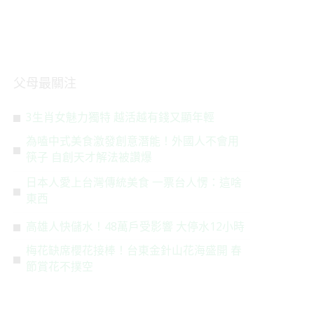
父母最關注
3生肖女魅力獨特 越活越有錢又顯年輕
為嗑中式美食激發創意潛能！外國人不會用
筷子 自創天才解法被讚爆
日本人愛上台灣傳統美食 一票台人愣：這啥
東西
高雄人快儲水！48萬戶受影響 大停水12小時
梅花缺席櫻花接棒！台東金針山花海盛開 春
節賞花不撲空