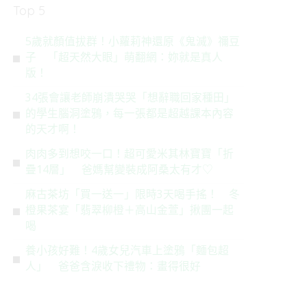
Top 5
5歲就顏值拔群！小蘿莉神還原《鬼滅》禰豆
子 「超天然大眼」萌翻網：妳就是真人
版！
34張會讓老師崩潰哭哭「想辭職回家種田」
的學生腦洞塗鴉，每一張都是超越課本內容
的天才啊！
肉肉多到想咬一口！超可愛米其林寶寶「折
疊14層」 爸媽幫變裝成阿桑太有才♡
麻古茶坊「買一送一」限時3天喝手搖！ 冬
橙果茶宴「翡翠柳橙＋高山金萱」揪團一起
喝
養小孩好難！4歲女兒汽車上塗鴉「麵包超
人」 爸爸含淚收下禮物：畫得很好