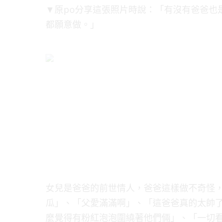
▼原po分享這張照片時說：「有沒有爸爸也
都願意做。」
女兒是爸爸的前世情人，爸爸這樣做不奇怪
瓜」、「父愛滿滿啊」、「這爸爸真的太帥
麼覺得有粉紅泡泡圍繞著他們倆」、「一切看