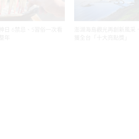
神日 6禁忌、5習俗一次看
澎湖海島觀光再創新風采 
整年
獲全台「十大亮點獎」
熱門搜尋
香港執業脊醫協會
親子頭條
親子健康
親子