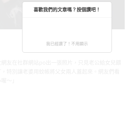
喜歡我們的文章嗎？按個讚吧！
我已經讚了！不用顯示
網友在社群網站po出一張照片，只見老公給女兒餵
叮，特別讓老婆用蚊帳將父女兩人蓋起來。網友們看
心喔～」