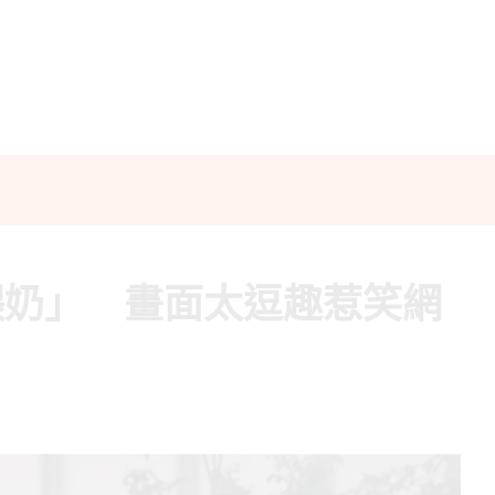
餵奶」 畫面太逗趣惹笑網