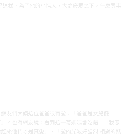
是這樣，為了他的小情人，大庭廣眾之下，什麼蠢事
，網友們大讚這位爸爸很有愛：「爸爸是女兒傻
了」。也有網友說，看到這一幕媽媽會吃醋：「我怎
起來他們才是真愛」、「愛的光波好強烈 相對的媽