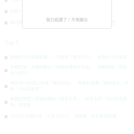
高雄人快儲水！48萬戶受影響 大停水12小時
我已經讚了！不用顯示
梅花缺席櫻花接棒！台東金針山花海盛開 春節賞花不撲空
Top 5
連體嬰出生就被拋棄！人生錄取「首份工作」 老闆大方付雙薪
本體好謎！大掃除翻出「中途放棄的羊毛氈」 網看傻眼：原型
是什麼啦？
海拔4000米高山奇遇「黑色拉拉」 牠急趴車窗「滿眼淚水」求
助：可以幫我嗎？
最尷尬婚禮！新娘結婚設「前男友桌」 前男友們「真的來坐整
桌」超安靜
UNIQLO熱賣外套「大砍1200元」 網搶爆：終於等到降價