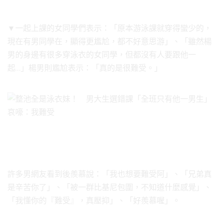
▼一起上課的女同學們表示：「原本游泳課就穿得蠻少的，
現在有男同學在，顯得更尷尬，都不好意思游」、「雖然楊
男的身邊有很多穿泳衣的女同學，但都沒有人要跟他一
起…」楊男則尷尬表示：「真的是很難受。」
許多男網友看到後羨慕說：「我也想要難受阿」、「兄弟真
是辛苦你了」、「被一群比基尼包圍，不知道什麼感覺」、
「我懂你的『難受』，真壓抑」、「好羨慕喔」。