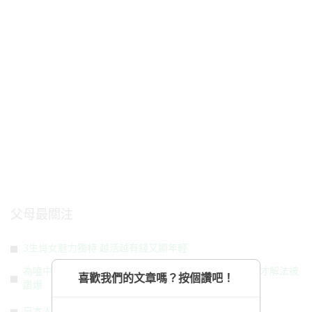
父母最關注
3生肖女魅力獨特 越活越有錢又顯年輕
為嗑中式美食激發創意潛能！外國人不會用筷子 自創天才解法被
喜歡我們的文章嗎？按個讚吧！
讚爆
日本人愛上台灣傳統美食 一票台人愣：這啥東西