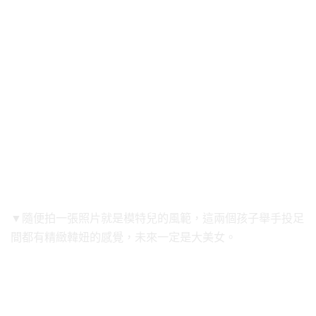
▼隨便拍一張照片就是模特兒的風範，這兩個孩子舉手投足
間都有精緻韓妞的感覺，未來一定是大美女。