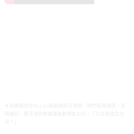
▼爸媽經常在IG上po兩姐妹的日常照，她們有時搞怪，有
時端莊，那活潑的模樣讓無數網友尖叫：「又在唬我生女
兒！」