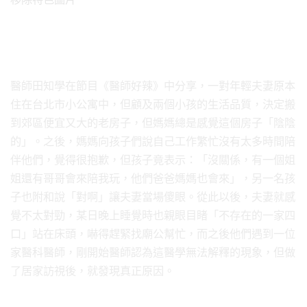
醫師田知學在節目《醫師好辣》中分享，一對年輕夫妻原本
住在台北市小公寓中，但顧及兩個小孩的生活品質，決定搬
到郊區便宜又大的老房子，但媽媽總是感覺這個房子「陰陰
的」。之後，媽媽向孩子們說自己工作繁忙沒有太多時間陪
伴他們，覺得很抱歉，但孩子竟表示：「沒關係，有一個姐
姐還有哥哥會來陪我玩，他們爸爸媽媽也會來」，另一名孩
子也附和說「對啊」讓夫妻當場傻眼。從此以後，夫妻就感
覺不太對勁，某日晚上睡覺時也親眼目睹「不存在的一家四
口」站在床頭，嚇得趕緊找廟公幫忙，而之後他們遇到一位
家醫科醫師，剛開始醫師認為這醫學無法解釋的現象，但做
了居家訪視後，就發現真正原因。