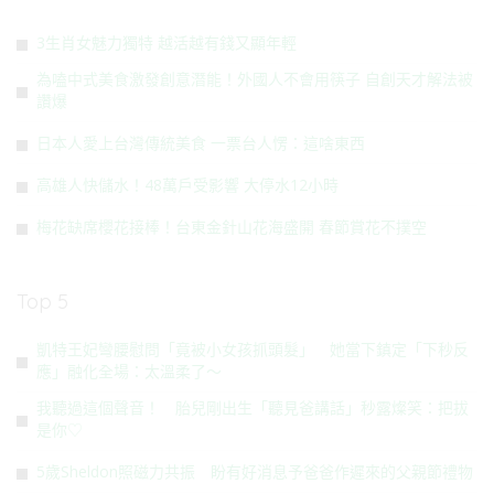
3生肖女魅力獨特 越活越有錢又顯年輕
為嗑中式美食激發創意潛能！外國人不會用筷子 自創天才解法被
讚爆
日本人愛上台灣傳統美食 一票台人愣：這啥東西
高雄人快儲水！48萬戶受影響 大停水12小時
梅花缺席櫻花接棒！台東金針山花海盛開 春節賞花不撲空
Top 5
凱特王妃彎腰慰問「竟被小女孩抓頭髮」 她當下鎮定「下秒反
應」融化全場：太溫柔了～
我聽過這個聲音！ 胎兒剛出生「聽見爸講話」秒露燦笑：把拔
是你♡
5歲Sheldon照磁力共振 盼有好消息予爸爸作遲來的父親節禮物