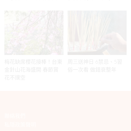
梅花缺席櫻花接棒！台東
周三送神日 6禁忌、5習
金針山花海盛開 春節賞
俗一次看 做錯衰整年
花不撲空
聯絡我們
私隱政策聲明