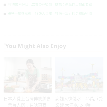
叫18歲阿仔自己去買嘢竟被鬧 媽媽：連坐巴士她都要跟
長得一樣多無聊 19張大自然「神來一筆」的奇觀藝術照
You Might Also Enjoy
日本人愛上台灣傳統美食
高雄人快儲水！48萬戶受
一票台人愣：這啥東西
影響 大停水12小時