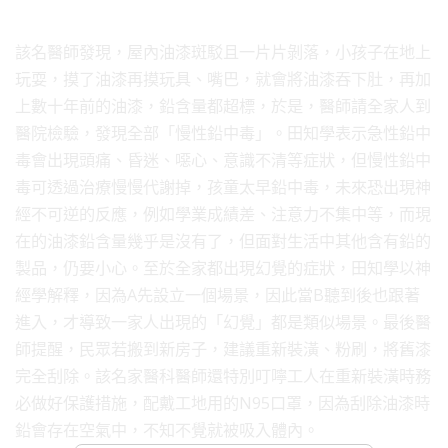
該名醫師發現，屋內油漆斑駁且一片片剝落，小孩子在地上
玩耍，摸了油漆再摸玩具、嘴巴，就會將油漆吞下肚，再加
上數十年前的油漆，鉛含量都超標，於是，醫師請全家人到
醫院檢驗，發現全部「慢性鉛中毒」。田知學表示急性鉛中
毒會出現頭痛、昏迷、噁心、意識不清等症狀，但慢性鉛中
毒可透過治療慢慢代謝掉，孩童太早鉛中毒，未來恐出現神
經不可逆的反應，例如學業成績差、注意力不集中等，而現
在的油漆鉛含量幾乎是沒有了，但面對生活中其他含有鉛的
製品，仍要小心。至於全家都出現幻覺的症狀，田知學以神
經學解釋，因為A先設立一個場景，因此當B聽到後也跟著
進入，才導致一家人出現的「幻覺」都是類似場景。最後醫
師提醒，民眾若搬到新房子，建議重新裝潢、粉刷，將舊漆
完全刮除。該名家醫科醫師還特別叮嚀工人在重新裝潢時務
必做好保護措施，配戴工地用的N95口罩，因為刮除油漆時
鉛會存在空氣中，不知不覺就被吸入體內。