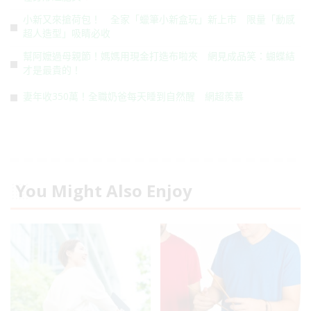
小新又來搶荷包！ 全家「蠟筆小新盒玩」新上市 限量「動感
超人造型」吸睛必收
幫阿嬤過母親節！媽媽用現金打造布啦夾 網見成品笑：蝴蝶結
才是最貴的！
妻年收350萬！全職奶爸每天睡到自然醒 網超羨慕
You Might Also Enjoy