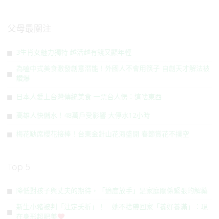
父母最關注
3生肖女魅力獨特 越活越有錢又顯年輕
為嗑中式美食激發創意潛能！外國人不會用筷子 自創天才解法被
讚爆
日本人愛上台灣傳統美食 一票台人愣：這啥東西
高雄人快儲水！48萬戶受影響 大停水12小時
梅花缺席櫻花接棒！台東金針山花海盛開 春節賞花不撲空
Top 5
降低對孩子與丈夫的期待，「適度放手」是家庭關係緊張的解藥
新生小豬被判「注定夭折」！ 她不捨帶回家「養好養滿」：現
在身形超肥美