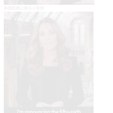
英國劍橋公爵夫人凱特