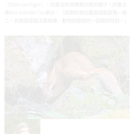
（Siberian tiger），欣喜若狂地擁抱大樹的樣子。評審主
席Roz Kidman Cox表示：「如斯珍貴的畫面絕對是獨一無
二，就像窺探魔法森林裡，動物與植物的一個親密時刻。」