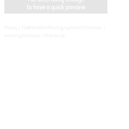
Photo / Fb@WildlifePhotographerOfTheYear；
kensingtonroyal ; nhm.ac.uk