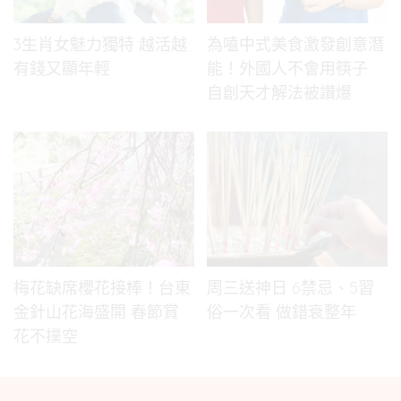
3生肖女魅力獨特 越活越
為嗑中式美食激發創意潛
有錢又顯年輕
能！外國人不會用筷子
自創天才解法被讚爆
梅花缺席櫻花接棒！台東
周三送神日 6禁忌、5習
金針山花海盛開 春節賞
俗一次看 做錯衰整年
花不撲空