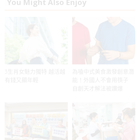
You Might Also Enjoy
3生肖女魅力獨特 越活越
為嗑中式美食激發創意潛
有錢又顯年輕
能！外國人不會用筷子
自創天才解法被讚爆