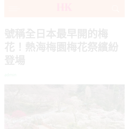
號稱全日本最早開的梅
花！熱海梅園梅花祭繽紛
登場
admin
Posted
by