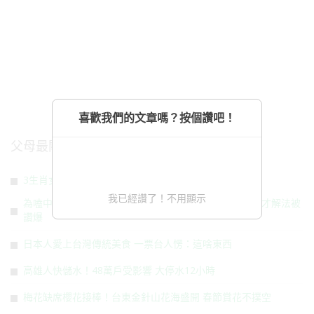
喜歡我們的文章嗎？按個讚吧！
父母最關注
3生肖女魅力獨特 越活越有錢又顯年輕
我已經讚了！不用顯示
為嗑中式美食激發創意潛能！外國人不會用筷子 自創天才解法被
讚爆
日本人愛上台灣傳統美食 一票台人愣：這啥東西
高雄人快儲水！48萬戶受影響 大停水12小時
梅花缺席櫻花接棒！台東金針山花海盛開 春節賞花不撲空