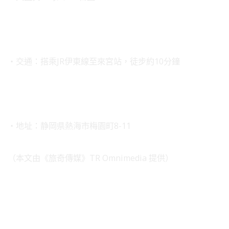
・交通：搭乘JR伊東線至來宮站，徒步約10分鐘
・地址：静岡県熱海市梅園町8-11
（本文由《旅奇傳媒》TR Omnimedia 提供）