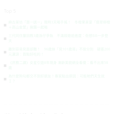
Top 5
麻古茶坊「買一送一」限時3天喝手搖！ 冬橙果茶宴「翡翠柳橙
＋高山金萱」揪團一起喝
三代同住屢因教3歲孫仔爭執 不滿姪媳追進度：佢想BB一步登
天
離別容易見面卻難！ 96歲妹「見101歲哥」不捨分別 硬塞200
元灑淚：買點好吃的！
《庶務二課》女星引退8年現身 凍齡美貌網全看傻：看不出來58
歲
為什麼狗勾都交不到好朋友！專家點出原因：可能牠們天生就
Ｉ？