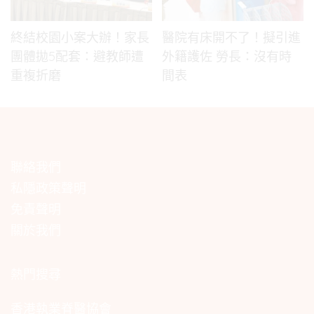
終結校園小案大辦！家長
醫院有床開不了！擬引進
團體拋5配套：避教師遭
外籍護佐 勞長：沒有時
重複折磨
間表
聯絡我們
私隱政策聲明
免責聲明
關於我們
熱門搜尋
香港執業脊醫協會