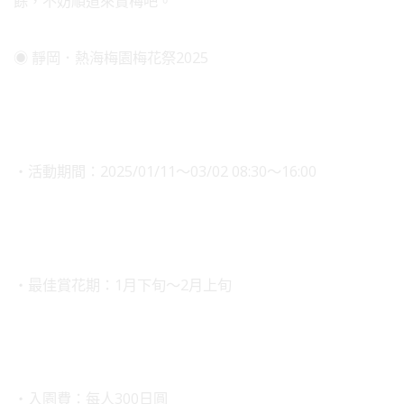
餘，不妨順道來賞梅吧。
◉ 靜岡．熱海梅園梅花祭2025
・活動期間：2025/01/11～03/02 08:30～16:00
・最佳賞花期：1月下旬～2月上旬
・入園費：每人300日圓