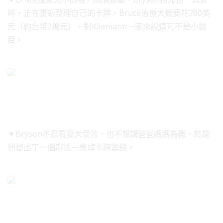
時，正在重新整理自己的卡牌。Bruce治療大概要花700美
元（約台幣2萬元），對Kliemann一家來說這可不是小數
目。
▼Bryson不忍看愛犬受苦，也不想讓爸爸媽媽為難，於是
他想出了一個辦法－賣掉卡牌籌錢。