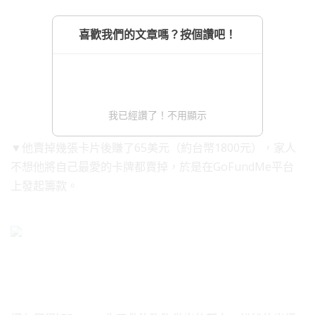
喜歡我們的文章嗎？按個讚吧！
我已經讚了！不用顯示
▼他賣掉幾張卡片後賺了65美元（約台幣1800元），家人
不想他將自己最愛的卡牌都賣掉，於是在GoFundMe平台
上發起籌款。