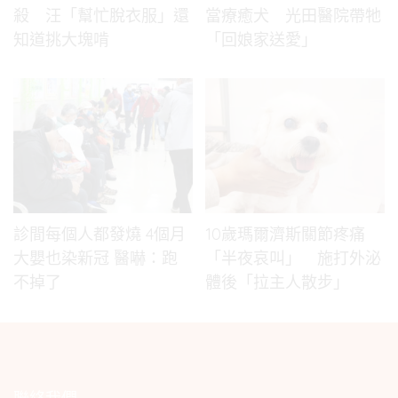
殺 汪「幫忙脫衣服」還
當療癒犬 光田醫院帶牠
知道挑大塊啃
「回娘家送愛」
診間每個人都發燒 4個月
10歲瑪爾濟斯關節疼痛
大嬰也染新冠 醫嚇：跑
「半夜哀叫」 施打外泌
不掉了
體後「拉主人散步」
聯絡我們