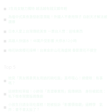
3生肖女魅力獨特 越活越有錢又顯年輕
為嗑中式美食激發創意潛能！外國人不會用筷子 自創天才解法被
讚爆
日本人愛上台灣傳統美食 一票台人愣：這啥東西
高雄人快儲水！48萬戶受影響 大停水12小時
梅花缺席櫻花接棒！台東金針山花海盛開 春節賞花不撲空
Top 5
她見「男友媽拿男友用過的碗吃飯」直呼噁心！網傻眼：有事
嗎？
這絕對校草級！小帥哥「青澀畢業照」瘋傳網路 身份被起底：
私下根本現實版偶像劇
小孩生日請全班吃蛋糕！她被投訴「影響價值觀」逼轉學 氣
炸：會不會太扯了？