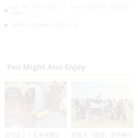
運將「用亡妻生日買樂透」！ 爽中1000萬頭獎淚：感謝她留下
的禮物
7種負面心理 導致你一直單身沒人愛
You Might Also Enjoy
貪吃吉了！玉米跳樓自
搜救犬「鐵雄」退休轉行