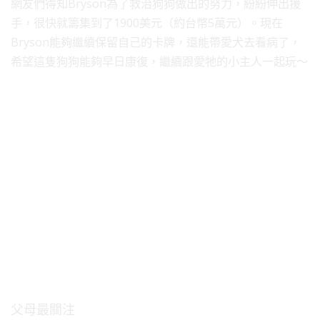
網友們得知Bryson為了救治狗狗做出的努力，紛紛伸出援
手，很快就籌集到了1900美元（約台幣5萬元）。現在
Bryson能夠繼續保留自己的卡牌，還能帶愛犬去看病了，
希望這隻狗狗能夠早日康復，繼續跟愛牠的小主人一起玩～
父母最關注