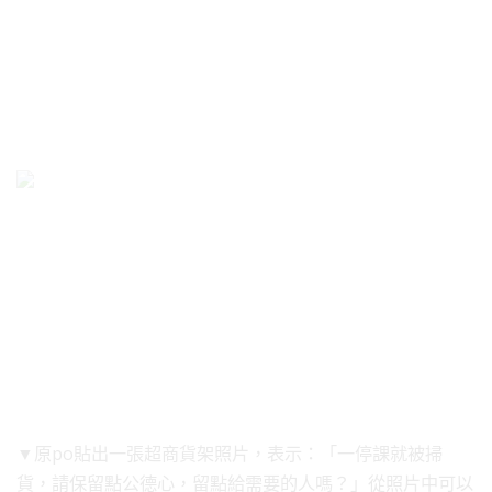
▼原po貼出一張超商貨架照片，表示：「一停課就被掃
貨，請保留點公德心，留點給需要的人嗎？」從照片中可以