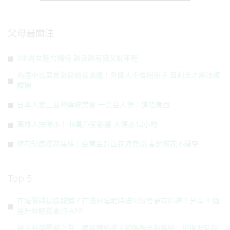
父母最關注
3生肖女魅力獨特 越活越有錢又顯年輕
為嗑中式美食激發創意潛能！外國人不會用筷子 自創天才解法被
讚爆
日本人愛上台灣傳統美食 一票台人愣：這啥東西
高雄人快儲水！48萬戶受影響 大停水12小時
梅花缺席櫻花接棒！台東金針山花海盛開 春節賞花不撲空
Top 5
在睡覺時建造城鎮？在淺層睡眠時被叫醒會更有精神？分享 3 個
提升睡眠質素的 APP
親子共學團體正夯 選擇帶給孩子和媽媽全新體驗 把握要點超