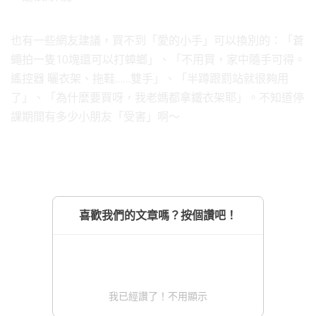
也有一些網友建議，買不到「愛的小手」可以換別的：「蒼
蠅拍一隻10塊還可以打蟑螂」、「不用買，家中隨手可得。
遙控器 曬衣架、拖鞋……雙手」、「半蹲跟罰站就很夠用
了」、「為什麼要買呀，我老媽都拿鐵衣架耶」。不知道停
課期間有多少小朋友「受害」啊～
喜歡我們的文章嗎？按個讚吧！
我已經讚了！不用顯示