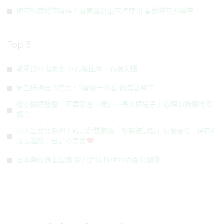
梅花缺席櫻花接棒！台東金針山花海盛開 春節賞花不撲空
Top 5
能量飲料喝太多 小心飆血壓、心臟失控
周三送神日 6禁忌、5習俗一次看 做錯衰整年
從小挨揍發誓「不要跟爸一樣」⋯長大揍兒子！心理師拆解代際
傷害
叫人生女兒系列！韓高萌雙胞胎「吵架被訓話」反應更Q 現在6
歲長超快：已是小美女
日本柴仔遇上螳螂 奮力對抗Twitter過百萬瀏覽!