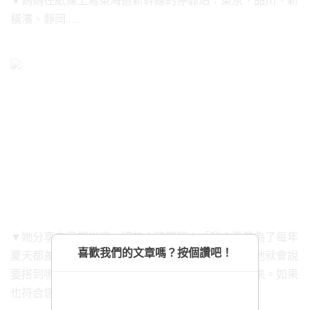
▼媽媽在紙條上寫東海道新幹線的停靠站：東京、品川、新
橫濱、靜岡……
▼她分享自己想出這一招的心路歷程：「我主要是為了每年
喜歡我們的文章嗎？按個讚吧！
夏天都差點中暑的兒子而發明的！把瓶子拿給他，他就會說
要搭到哪一站，然後難以置信地咕嚕咕嚕開始喝起來。如果
也符合您的小孩的喜好，不妨試試看吧！！」