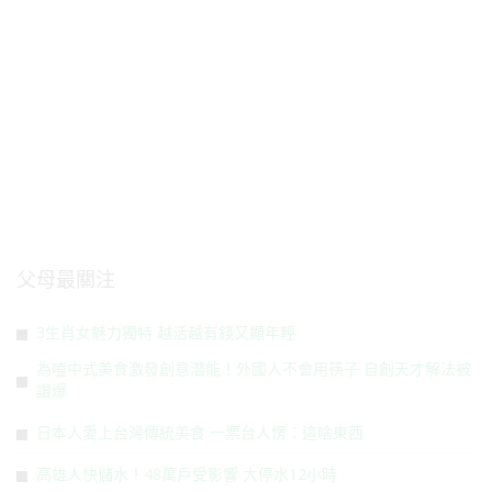
父母最關注
3生肖女魅力獨特 越活越有錢又顯年輕
為嗑中式美食激發創意潛能！外國人不會用筷子 自創天才解法被
讚爆
日本人愛上台灣傳統美食 一票台人愣：這啥東西
高雄人快儲水！48萬戶受影響 大停水12小時