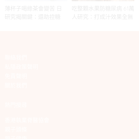
薄杯子喝綠茶會變苦 日
吃整顆水果防糖尿病 61萬
研究揭關鍵：還助控糖
人研究：打成汁效果全無
聯絡我們
私隱政策聲明
免責聲明
關於我們
熱門搜尋
香港執業脊醫協會
親子頭條
親子健康