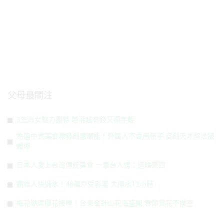
父母最關注
3生肖女魅力獨特 越活越有錢又顯年輕
為嗑中式美食激發創意潛能！外國人不會用筷子 自創天才解法被
讚爆
日本人愛上台灣傳統美食 一票台人愣：這啥東西
高雄人快儲水！48萬戶受影響 大停水12小時
梅花缺席櫻花接棒！台東金針山花海盛開 春節賞花不撲空