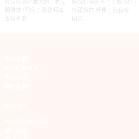
終結校園小案大辦！家長
醫院有床開不了！擬引進
團體拋5配套：避教師遭
外籍護佐 勞長：沒有時
重複折磨
間表
聯絡我們
私隱政策聲明
免責聲明
關於我們
熱門搜尋
香港執業脊醫協會
親子頭條