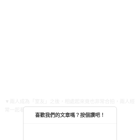
▼兩人成為「室友」之後，相處起來竟也非常合拍，兩人經
常一起看新聞、喝香檳，也很常聊得忘記了時間。
喜歡我們的文章嗎？按個讚吧！