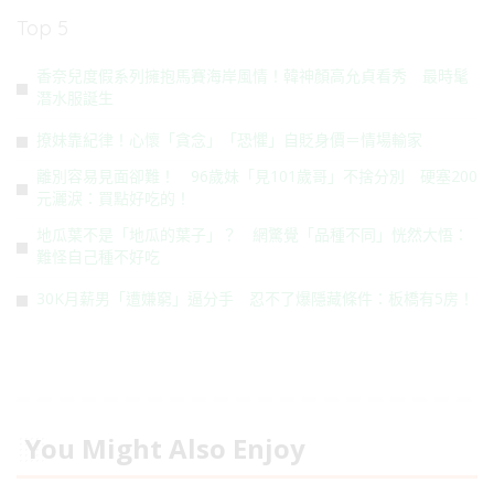
Top 5
香奈兒度假系列擁抱馬賽海岸風情！韓神顏高允貞看秀 最時髦
潛水服誕生
撩妹靠紀律！心懷「貪念」「恐懼」自貶身價＝情場輸家
離別容易見面卻難！ 96歲妹「見101歲哥」不捨分別 硬塞200
元灑淚：買點好吃的！
地瓜葉不是「地瓜的葉子」？ 網驚覺「品種不同」恍然大悟：
難怪自己種不好吃
30K月薪男「遭嫌窮」逼分手 忍不了爆隱藏條件：板橋有5房！
You Might Also Enjoy