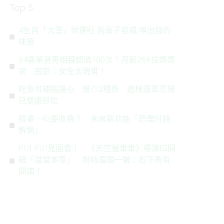
Top 5
4生肖「大雪」財運旺 狗鼻子發威 嗅出錢的
味道
34歲單身男相親超過100次！月薪26K住媽媽
家 抱怨：女生太現實！
吃魚可補腦護心 推介2種魚 這樣簡單烹調
已健康好吃
臉書、IG要收費？ 未來新功能「恐需付錢
解鎖」
PUI PUI見面會！ 《天竺鼠車車》導演IG開
箱「鼠鼠本尊」 粉絲眉頭一皺：右下角有
間諜！