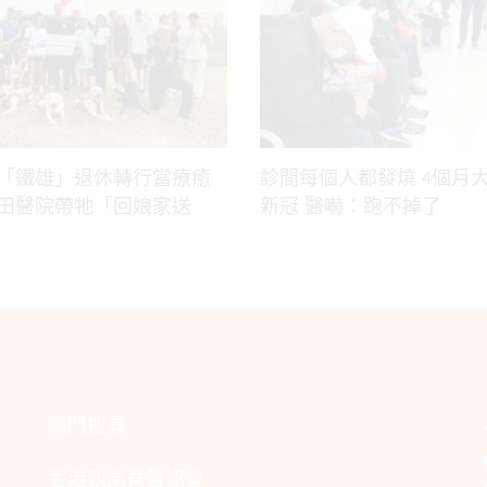
「鐵雄」退休轉行當療癒
診間每個人都發燒 4個月
田醫院帶牠「回娘家送
新冠 醫嚇：跑不掉了
熱門搜尋
香港執業脊醫協會