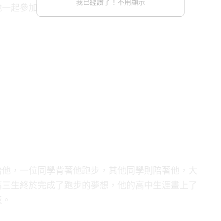
我已經讚了！不用顯示
他一起參加接力賽跑。
給他，一位同學背著他跑步，其他同學則陪著他，大
高三生終於完成了跑步的夢想，他的高中生涯畫上了
憶。