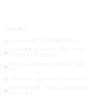
父母最關注
3生肖女魅力獨特 越活越有錢又顯年輕
為嗑中式美食激發創意潛能！外國人不會用
筷子 自創天才解法被讚爆
日本人愛上台灣傳統美食 一票台人愣：這啥
東西
高雄人快儲水！48萬戶受影響 大停水12小時
梅花缺席櫻花接棒！台東金針山花海盛開 春
節賞花不撲空