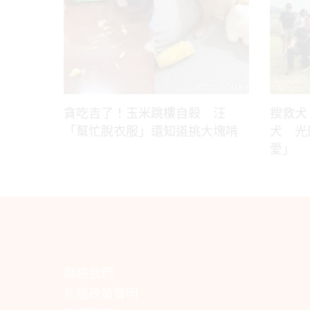
貪吃吉了！玉米跳樓自殺 汪
搜救犬
「幫忙脫衣服」還知道挑大塊啃
犬 光
愛」
聯絡我們
私隱政策聲明