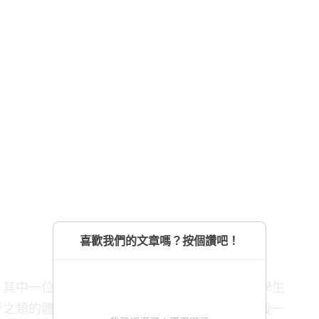
喜歡我們的文章嗎？按個讚吧！
。其中一位同學背著另一名學生。原來那名高三學生
步之類的體育活動。現在他迎來了高中生涯的最後一