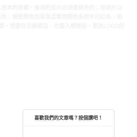
入原本的景觀。屋頂的瓦片必須是銀色的；除銅片以
黑色；牆壁顏色如果是孟塞爾顏色系統中的紅色，明
業，想要在京都開店，也要入鄉隨俗，更改LOGO的
喜歡我們的文章嗎？按個讚吧！