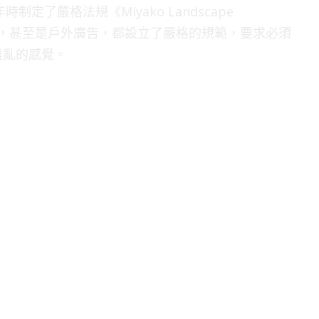
定了嚴格法規《Miyako Landscape
、風格，甚至是戶外廣告，都設立了嚴格的規範，要求必須
雜亂的感覺。