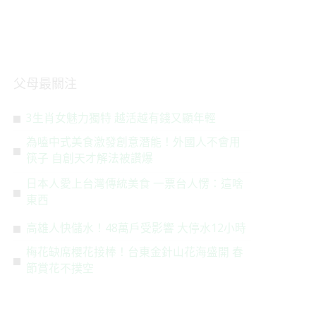
父母最關注
3生肖女魅力獨特 越活越有錢又顯年輕
為嗑中式美食激發創意潛能！外國人不會用
筷子 自創天才解法被讚爆
日本人愛上台灣傳統美食 一票台人愣：這啥
東西
高雄人快儲水！48萬戶受影響 大停水12小時
梅花缺席櫻花接棒！台東金針山花海盛開 春
節賞花不撲空