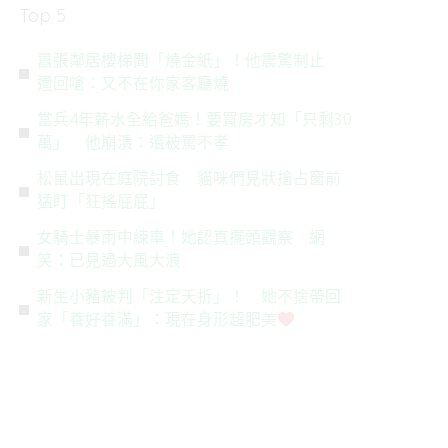
Top 5
囂張鄰居樓梯間「燒金紙」！他震驚制止
遭回嗆：又不在你家客廳燒
當兵4年薪水全給爸媽！要買房才知「只剩30
萬」 他崩潰：還被罵不孝
松鼠出現在庭院討食 貓咪們見狀搶占窗前
猛盯「狂搖屁屁」
女騎士暴雨中練車！她認真擺頭觀察 網
笑：已見過大風大浪
新生小豬被判「注定夭折」！ 她不捨帶回
家「養好養滿」：現在身形超肥美