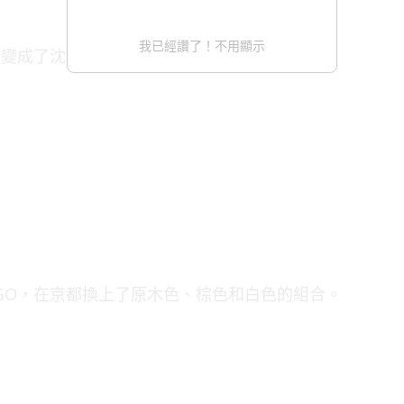
我已經讚了！不用顯示
，變成了沈穩的色澤。
OGO，在京都換上了原木色、棕色和白色的組合。