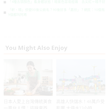
「4種舌頭顏色」看身體狀態！暗紫色容易經痛 舌尖紅＝睡不好
「軒、晴」慘變00後公廁名？90後好多「嘉欣」？網民：10個有
9個都叫阿希
You Might Also Enjoy
日本人愛上台灣傳統美食
高雄人快儲水！48萬戶受
一票台人愣：這啥東西
影響 大停水12小時