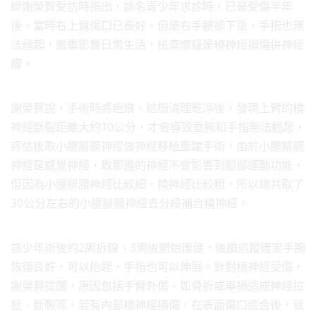
師謝榮賢受訪時指出，該名青少年求診時，已是受傷半年
後，當時右上臂傷口已長好，但是右手腕卻下垂，手指也無
法翹起，嚴重影響日常生活，檢查懷疑是橈神經損傷併神經
瘤。
謝榮賢說，手術時將疤痕、結痂清理乾淨後，發現上臂的橈
神經斷裂距離大約10公分，才會導致垂腕和手指無法翹起，
評估後取小腿腓腸神經做神經移植重建手術，由於小腿腓腸
神經是感覺神經，取那邊的神經不會影響到腳部運動功能，
但因為小腿腓腸神經比較細，橈神經比較粗，所以總共取了
30公分左右的小腿腓腸神經去分段補合橈神經。
該少年術後約2周拆線、3周後開始復健，後續追蹤確定手腕
恢復良好，可以抬起，手指也可以伸展。針對橈神經受傷，
謝榮賢提醒，原因包括手臂外傷、如骨折或車禍造成神經拉
扯、斷裂等，若有內部橈神經損傷，在表面傷口癒合後，就