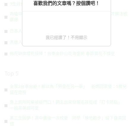
喜歡我們的文章嗎？按個讚吧！
3生肖女魅力獨特 越活越有錢又顯年輕
為嗑中式美食激發創意潛能！外國人不會用筷子 自創天才解法被
讚爆
日本人愛上台灣傳統美食 一票台人愣：這啥東西
我已經讚了！不用顯示
高雄人快儲水！48萬戶受影響 大停水12小時
梅花缺席櫻花接棒！台東金針山花海盛開 春節賞花不撲空
Top 5
全家2台車出遊！都以為「男童在另一車」 爸媽回家傻：5歲兒
留在南投
急上廁所阿柴被掛門口！飼主出來發現毛孩竟成「打卡熱點」
一臉呆萌超可愛
高三生圓夢！高中最後一次校慶 同學「揹他跑步」留下最美回
憶