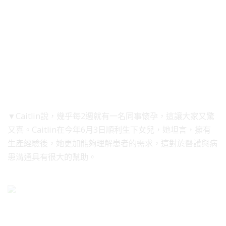
▼Caitlin說，幾乎每2週就有一名同事懷孕，這讓大家又驚
又喜。Caitlin在今年6月3日順利生下女兒，她坦言，擁有
生產經驗後，她更加能夠理解患者的需求，這對於醫護與病
患溝通具有很大的幫助。