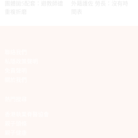
團體拋5配套：避教師遭
外籍護佐 勞長：沒有時
重複折磨
間表
聯絡我們
私隱政策聲明
免責聲明
關於我們
熱門搜尋
香港執業脊醫協會
親子頭條
親子健康