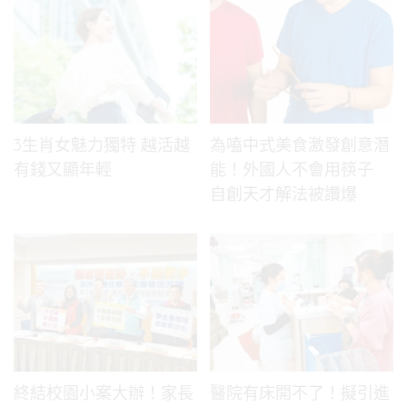
3生肖女魅力獨特 越活越
為嗑中式美食激發創意潛
有錢又顯年輕
能！外國人不會用筷子
自創天才解法被讚爆
終結校園小案大辦！家長
醫院有床開不了！擬引進