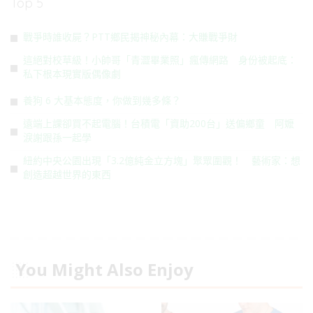
Top 5
戰爭時誰收屍？PTT鄉民揭神秘內幕：大賺戰爭財
這絕對校草級！小帥哥「青澀畢業照」瘋傳網路 身份被起底：
私下根本現實版偶像劇
養狗 6 大基本態度，你做到幾多條？
遠端上課卻買不起電腦！台積電「資助200台」送偏鄉童 阿嬤
淚謝跟孫一起學
紐約中央公園出現「3.2億純金立方塊」聚眾圍觀！ 藝術家：想
創造超越世界的東西
You Might Also Enjoy