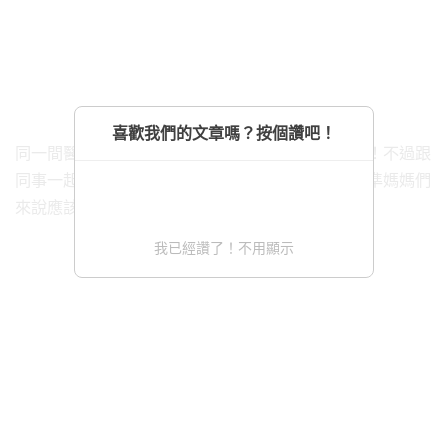
喜歡我們的文章嗎？按個讚吧！
同一間醫院的十多名護士陸續懷孕，真的非常神奇！不過跟
同事一起懷孕，能夠彼此給予建議和支持，對這些準媽媽們
來說應該也是很棒的經驗吧～
我已經讚了！不用顯示