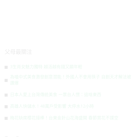
父母最關注
3生肖女魅力獨特 越活越有錢又顯年輕
為嗑中式美食激發創意潛能！外國人不會用筷子 自創天才解法被
讚爆
日本人愛上台灣傳統美食 一票台人愣：這啥東西
高雄人快儲水！48萬戶受影響 大停水12小時
梅花缺席櫻花接棒！台東金針山花海盛開 春節賞花不撲空