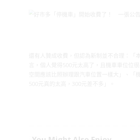
還有人贊成收費，但認為新制並不合理：「本
言，個人覺得500元太高了，且機車車位位
空間應該比照辦理跟汽車位置一樣大」、「機
500元真的太高，300元差不多」。
You Might Also Enjoy