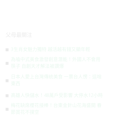
父母最關注
3生肖女魅力獨特 越活越有錢又顯年輕
為嗑中式美食激發創意潛能！外國人不會用
筷子 自創天才解法被讚爆
日本人愛上台灣傳統美食 一票台人愣：這啥
東西
高雄人快儲水！48萬戶受影響 大停水12小時
梅花缺席櫻花接棒！台東金針山花海盛開 春
節賞花不撲空