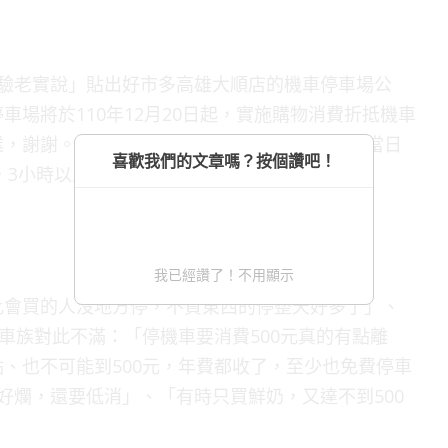
品經驗老實說」貼出好市多高雄大順店的機車停車場公
場將於110年12月20日起，實施購物消費折抵機車
，謝謝。機車停車計時收費每小時50元，會員當日
喜歡我們的文章嗎？按個讚吧！
，3小時以上，依每30分鐘25元收費。」
我已經讚了！不用顯示
比會買的人沒地方停，不買東西的停整天好多了」、
車族對此不滿：「停機車要消費500元真的有點離
、也不可能到500元，年費都收了，至少也免費停車
好爛，還要低消」、「有時只買鮮奶，又達不到500