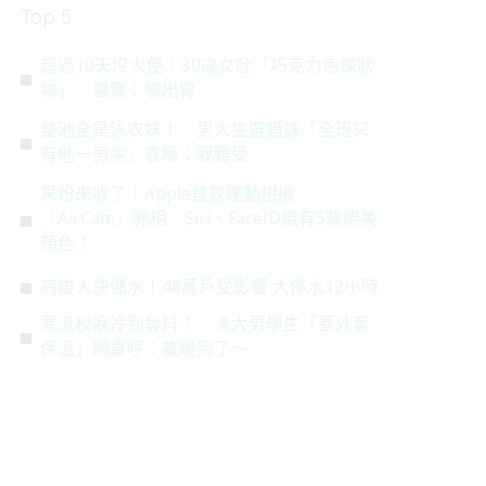
Top 5
超過10天沒大便！30歲女吐「巧克力色條狀
物」 醫驚：噴出胃
整池全是泳衣妹！ 男大生選錯課「全班只
有他一男生」哀嚎：我難受
果粉來收了！Apple首款運動相機
「AirCam」亮相 Siri、FaceID還有5款絕美
顏色！
高雄人快儲水！48萬戶受影響 大停水12小時
寒流校浪冷到發抖！ 清大男學生「蓋外套
保溫」網直呼：被暖到了～