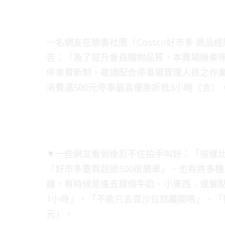
一名網友在臉書社團「Costco好市多 商
告：「為了提升會員購物品質，本賣場機車停車
停車費新制，敬請配合停車場管理人員之作業
消費滿500元停車最高優惠折抵3小時（含）
▼一些網友看到後忍不住拍手叫好：「這樣
「好市多要買超過500很簡單」。也有許多機
譜，有時候是進去買個牛奶、小東西、或餐點
1小時」、「不能只去買沙拉就離開嗎」、「
元」。