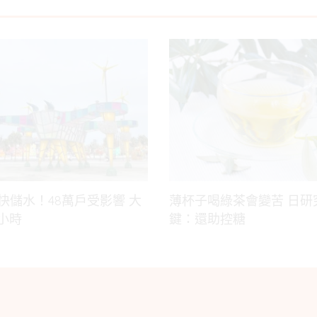
快儲水！48萬戶受影響 大
薄杯子喝綠茶會變苦 日研
2小時
鍵：還助控糖