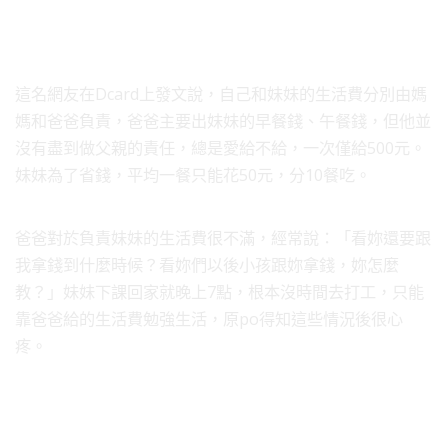
這名網友在Dcard上發文說，自己和妹妹的生活費分別由媽
媽和爸爸負責，爸爸主要出妹妹的早餐錢、午餐錢，但他並
沒有盡到做父親的責任，總是愛給不給，一次僅給500元。
妹妹為了省錢，平均一餐只能花50元，分10餐吃。
爸爸對於負責妹妹的生活費很不滿，經常說：「看妳還要跟
我拿錢到什麼時候？看妳們以後小孩跟妳拿錢，妳怎麼
教？」妹妹下課回家就晚上7點，根本沒時間去打工，只能
靠爸爸給的生活費勉強生活，原po得知這些情況後很心
疼。