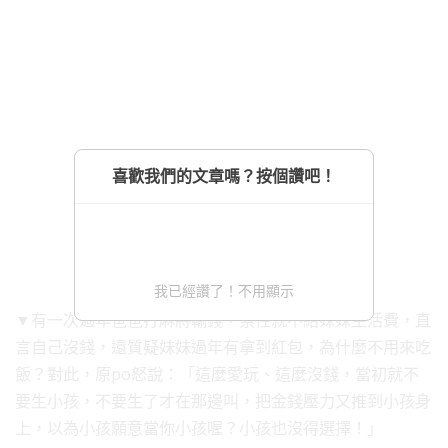
喜歡我們的文章嗎？按個讚吧！
我已經讚了！不用顯示
▼有一次過年爸爸打麻將輸錢，索性就不給妹妹生活費，直
言自己沒錢，還質疑妹妹過年有拿到紅包，為什麼不用來吃
飯？對此，原po怒說：「這麼愛玩、這麼沒錢，當初就不
要生小孩，不要生了才在那邊叫，把金錢壓力又推到小孩身
上，以為小孩願意當你小孩喔？小孩也沒得選擇！」