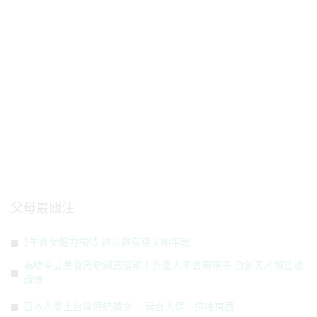
父母最關注
3生肖女魅力獨特 越活越有錢又顯年輕
為嗑中式美食激發創意潛能！外國人不會用筷子 自創天才解法被
讚爆
日本人愛上台灣傳統美食 一票台人愣：這啥東西