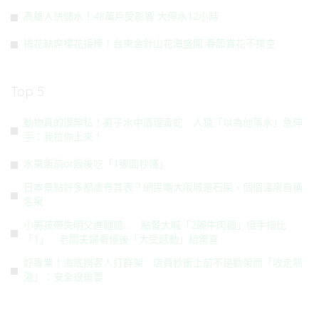
高雄人快儲水！48萬戶受影響 大停水12小時
梅花缺席櫻花接棒！台東金針山花海盛開 春節賞花不撲空
Top 5
動物真的很無私！男子水中清理毒蛇 人猿「以為他落水」急伸
手：我拉你上來！
水果飯前or飯後吃「1張圖秒懂」
日本景點好多都虛有其表？網民嘲大阪城是石屎、個個溫泉自稱
名泉
小男孩帶失明父進麵館… 點餐大喊「2碗牛肉麵」但手指比
「1」 老闆夫婦看懂後「大受感動」給驚喜
好專業！海底撈客人打群架 店員秒衝上前不是勸架而「收走熱
湯」：安全很重要