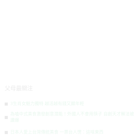
父母最關注
3生肖女魅力獨特 越活越有錢又顯年輕
為嗑中式美食激發創意潛能！外國人不會用筷子 自創天才解法被
讚爆
日本人愛上台灣傳統美食 一票台人愣：這啥東西