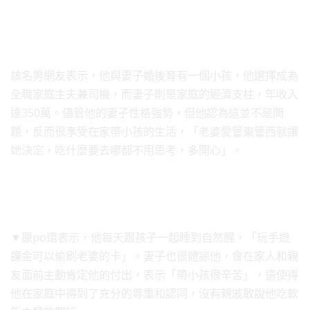
該名男網友表示，他與妻子婚後育有一個小孩，他選擇成為
全職家庭主夫兼司機，而妻子則是家庭的經濟支柱，年收入
達350萬。儘管他的妻子性格強勢，但他認為這並不是問
題，反而很享受在家帶小孩的生活，「老婆愛管東管西就讓
她決定，吃什麼要去哪都不用思考，多開心」。
▼原po還表示，他每天跟孩子一起睡到自然醒，「玩手遊
課金可以偷刷老婆的卡」。妻子也很體諒他，會在家人和親
友面前主動肯定他的付出，表示「帶小孩很辛苦」，這使得
他在家庭中得到了充分的尊重和認同，沒有親戚敢說他吃軟