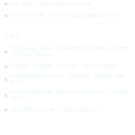
高雄人快儲水！48萬戶受影響 大停水12小時
梅花缺席櫻花接棒！台東金針山花海盛開 春節賞花不撲空
Top 5
吃貨用它做窩！超鬆軟「巨型甜甜圈沙發」繽紛登場 躺在裡面
一整天耍廢也沒問題！
花蓮地震！日民間捐款「破1億日圓」 逾5萬人援台報恩
男神承諾照顧毀容女友一輩子 記者卻拍到「被戴綠帽」證據…
他哭了
叫女兒收拾房間講不聽 虎媽開大絕「全裝垃圾袋」：自己賺錢
買回去！
高齡生育風險大 過42歲人工生殖成功率僅7.6％