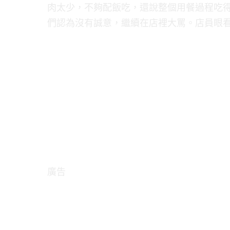
肉太少，不夠配飯吃，還說整個用餐過程吃
們認為沒有誠意，繼續在店裡大罵。店員眼看
廣告