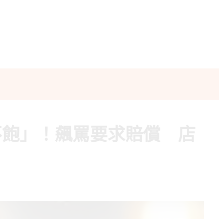
不飽」！飆罵要求賠償 店