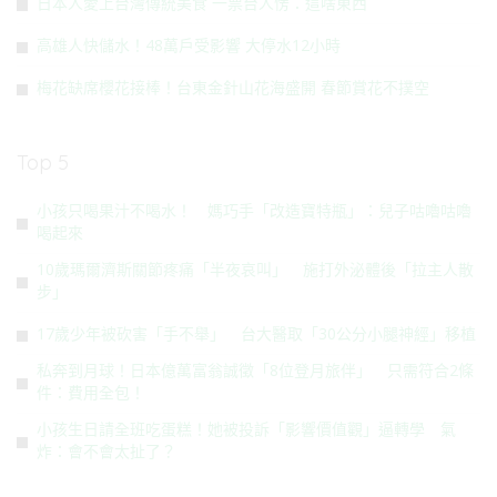
日本人愛上台灣傳統美食 一票台人愣：這啥東西
高雄人快儲水！48萬戶受影響 大停水12小時
梅花缺席櫻花接棒！台東金針山花海盛開 春節賞花不撲空
Top 5
小孩只喝果汁不喝水！ 媽巧手「改造寶特瓶」：兒子咕嚕咕嚕
喝起來
10歲瑪爾濟斯關節疼痛「半夜哀叫」 施打外泌體後「拉主人散
步」
17歲少年被砍害「手不舉」 台大醫取「30公分小腿神經」移植
私奔到月球！日本億萬富翁誠徵「8位登月旅伴」 只需符合2條
件：費用全包！
小孩生日請全班吃蛋糕！她被投訴「影響價值觀」逼轉學 氣
炸：會不會太扯了？