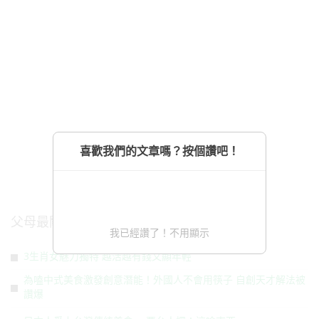
喜歡我們的文章嗎？按個讚吧！
父母最關注
我已經讚了！不用顯示
3生肖女魅力獨特 越活越有錢又顯年輕
為嗑中式美食激發創意潛能！外國人不會用筷子 自創天才解法被
讚爆