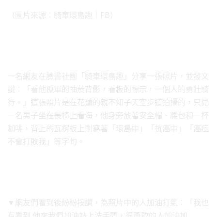
（圖片來源：騎車環島趣｜FB）
一名網友在臉書社團「騎車環島趣」分享一張照片，並發文
說：「看他孤單的抽菸背影，看板的標示，一個人的勇壯騎
行。」這張照片是在花蓮的親不知子天空步道拍攝的，只見
一名男子坐在長椅上看海，他身旁放著安全帽、腰包和一杯
咖啡，背上的瓦楞板上則寫著「環島中」「抗癌中」「癌症
不會打敗我」等字句。
▼網友們看到後紛紛按讚，為照片中的人加油打氣：「我也
有看到 他來我們加油站上洗手間，很勇敢的人加油加