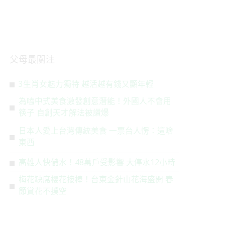
父母最關注
3生肖女魅力獨特 越活越有錢又顯年輕
為嗑中式美食激發創意潛能！外國人不會用
筷子 自創天才解法被讚爆
日本人愛上台灣傳統美食 一票台人愣：這啥
東西
高雄人快儲水！48萬戶受影響 大停水12小時
梅花缺席櫻花接棒！台東金針山花海盛開 春
節賞花不撲空