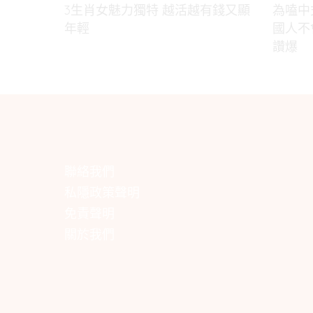
3生肖女魅力獨特 越活越有錢又顯
為嗑中
年輕
國人不
讚爆
聯絡我們
私隱政策聲明
免責聲明
關於我們