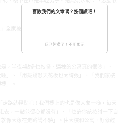
外甥，樓下住戶是年輕男子。她無奈求助：「怎麼敢
喜歡我們的文章嗎？按個讚吧！
我已經讚了！不用顯示
也是，半夜4點多也敲牆，連棟的公寓真的很吵」、
要睡」、「用鐵鎚敲天花板也太誇張」、「我們家樓
頂樓」。
「走路就輕點吧！我們樓上的也是像大象一樣，每天
來走去，一點公德心都沒有」、「也許你該檢討一下自
，就像大象在走路講不聽」。住大樓和公寓，好像經