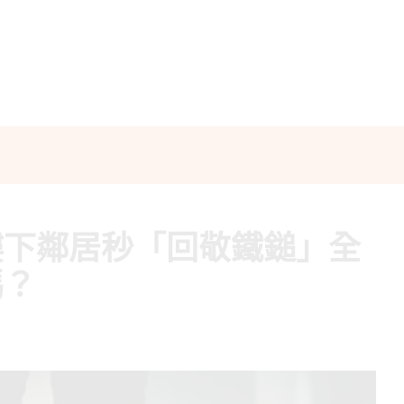
樓下鄰居秒「回敬鐵鎚」全
嗎？