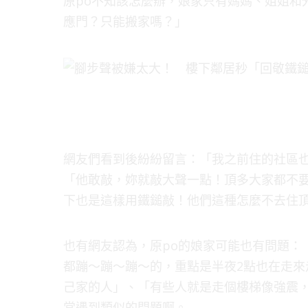
原po不知該怎麼辦，娘家只有媽媽、姐姐和
應門？只能搬家嗎？」
網友們看到後紛紛留言：「我之前住的社區
「他敢敲，妳就敲大聲一點！頂多大家都不
下也是這樣用鐵鎚敲！他們這種怎麼不去住
也有網友認為，原po的娘家可能也有問題：
都蹦～蹦～蹦～的，重點是半夜2點也在走
己家的人」、「有些人就是走個樓梯像強震
常遇到類似的問題啊。