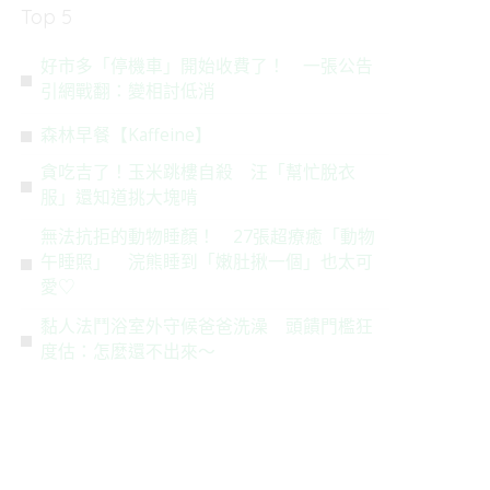
Top 5
好市多「停機車」開始收費了！ 一張公告
引網戰翻：變相討低消
森林早餐【Kaffeine】
貪吃吉了！玉米跳樓自殺 汪「幫忙脫衣
服」還知道挑大塊啃
無法抗拒的動物睡顏！ 27張超療癒「動物
午睡照」 浣熊睡到「嫩肚揪一個」也太可
愛♡
黏人法鬥浴室外守候爸爸洗澡 頭饋門檻狂
度估：怎麼還不出來～