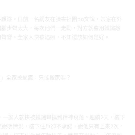
順遂。日前一名網友在臉書社團po文說，娘家在外
的腳步聲太大，每次他們一走動，對方就會用鐵鎚敲
的聲響。全家人快被逼瘋，不知道該如何是好。
，一家人就快被鐵鎚聲搞到精神衰落。連續2天，樓下
東說明情況，樓下住戶卻不承認，說他只有上來2次。