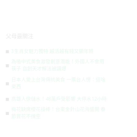
父母最關注
3生肖女魅力獨特 越活越有錢又顯年輕
為嗑中式美食激發創意潛能！外國人不會用
筷子 自創天才解法被讚爆
日本人愛上台灣傳統美食 一票台人愣：這啥
東西
高雄人快儲水！48萬戶受影響 大停水12小時
梅花缺席櫻花接棒！台東金針山花海盛開 春
節賞花不撲空