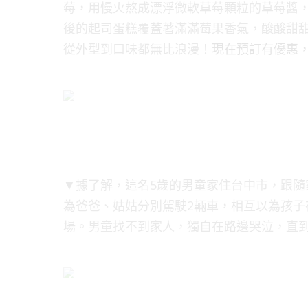
莓，用慢火熬成漂浮微軟草莓顆粒的草莓醬
後的起司蛋糕覆蓋著滿滿莓果香氣，酸酸甜
從外型到口味都無比浪漫！
現在預訂有優惠，
▼據了解，這名5歲的男童家住台中市，跟
為爸爸、姑姑分別駕駛2輛車，相互以為孩
場。男童找不到家人，獨自在路邊哭泣，直