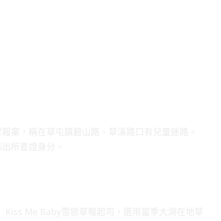
眾報案，稱在草屯鎮碧山路、草溪路口有兒童迷路。
派出所查證身分。
Kiss Me Baby雪戀草莓起司，選用當季大湖在地草