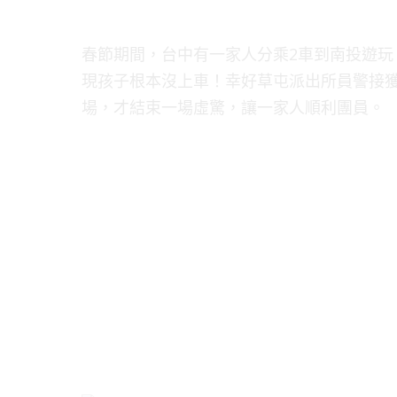
春節期間，台中有一家人分乘2車到南投遊玩
現孩子根本沒上車！幸好草屯派出所員警接
場，才結束一場虛驚，讓一家人順利團員。