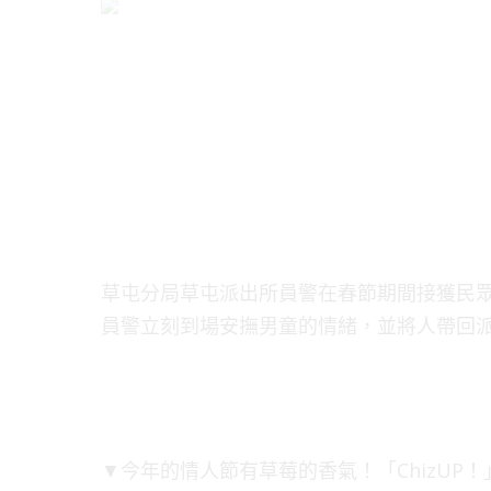
草屯分局草屯派出所員警在春節期間接獲民
員警立刻到場安撫男童的情緒，並將人帶回
▼今年的情人節有草莓的香氣！「ChizUP！」