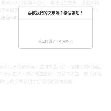
，豪華拌入特製濃郁起司，果味香甜撲鼻！進爐烘烤
甜正是戀愛的美好滋味！蛋糕表面還有情人節烙印，
喜歡我們的文章嗎？按個讚吧！
原價540元，現價510元
！
我已經讚了！不用顯示
隨家人到草屯鎮遊玩，並到市區用餐，但離開的時候因
子在對方車裡，隨即開車離開，只留下男童一個人在現
到熱心的民眾發現才打電話向警方報案。