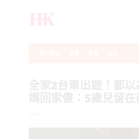
親子頭條
休閒
教育
家庭
全家2台車出遊！都以
媽回家傻：5歲兒留在
admin
Posted
by