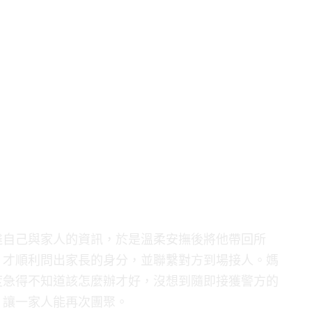
達自己與家人的資訊，於是溫柔安撫後將他帶回所
，才順利問出家長的身分，並聯繫對方到場接人。媽
度急得不知道該怎麼辦才好，沒想到隨即接獲警方的
，讓一家人能再次團聚。