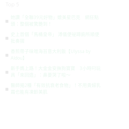
Top 5
她讚「全聯39元好物」媲美星巴克 網狂點
頭：整個被驚艷到！
史上首個「馬桶皇帝」 溥儀便祕蹲廁所順便
批奏摺
香煎帶子味噌海苔意大利飯【Ulyssa by
Aldou】
新手媽上路！大金金安撫狗寶寶 3小時叼玩
具「來回造」：鼻要哭了啦～
醫師揭2種「有效抗衰老食物」！不用貴婦乳
霜也能有凍齡美肌