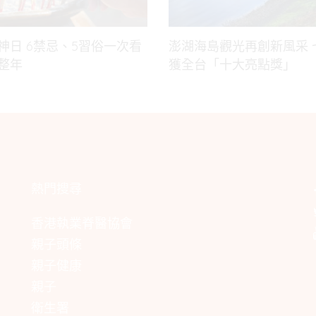
神日 6禁忌、5習俗一次看
澎湖海島觀光再創新風采 
整年
獲全台「十大亮點獎」
熱門搜尋
香港執業脊醫協會
親子頭條
親子健康
親子
衛生署