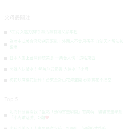
父母最關注
3生肖女魅力獨特 越活越有錢又顯年輕
為嗑中式美食激發創意潛能！外國人不會用筷子 自創天才解法被
讚爆
日本人愛上台灣傳統美食 一票台人愣：這啥東西
高雄人快儲水！48萬戶受影響 大停水12小時
梅花缺席櫻花接棒！台東金針山花海盛開 春節賞花不撲空
Top 5
泥為什麼要看我？盤點「動物害羞瞬間」有夠萌 貓貓害羞舉起
「小肉球遮臉」Q翻
小孩吵著吃！人妻早餐煮水餃 尪怒批：沒錢時才能吃