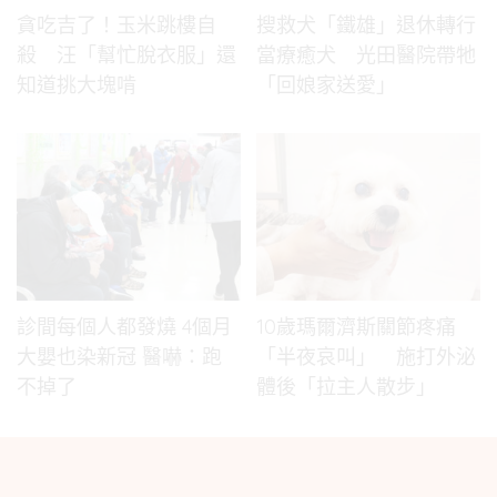
貪吃吉了！玉米跳樓自
搜救犬「鐵雄」退休轉行
殺 汪「幫忙脫衣服」還
當療癒犬 光田醫院帶牠
知道挑大塊啃
「回娘家送愛」
診間每個人都發燒 4個月
10歲瑪爾濟斯關節疼痛
大嬰也染新冠 醫嚇：跑
「半夜哀叫」 施打外泌
不掉了
體後「拉主人散步」