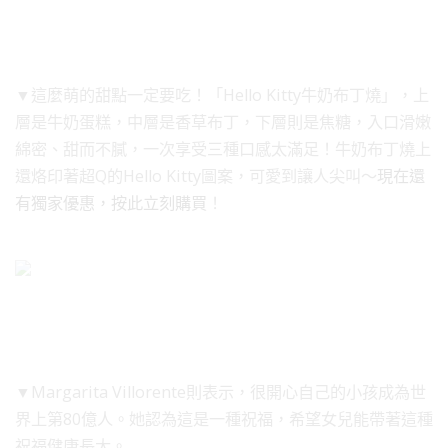
▼這麼萌的甜點一定要吃！「Hello Kitty牛奶布丁燒」，上
層是牛奶蛋糕，中層是香草布丁，下層則是焦糖，入口滑嫩
綿密、甜而不膩，一次享受三種口感太滿足！牛奶布丁燒上
還烙印著超Q的Hello Kitty圖案，可愛到讓人尖叫～
現在還
有獨家優惠，按此立刻購買
！
▼Margarita Villorente則表示，很開心自己的小孩成為世
界上第80億人。她認為這是一種祝福，希望女兒能帶著這種
祝福健康長大。