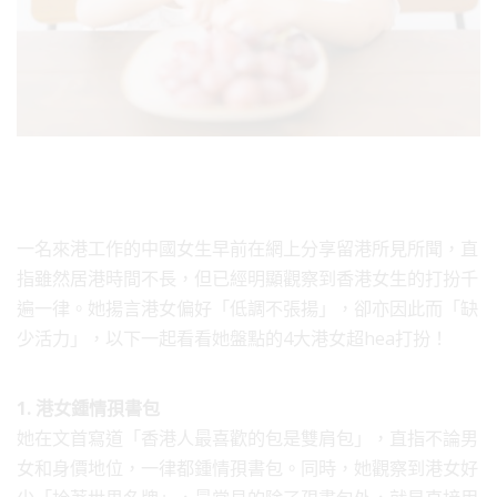
一名來港工作的中國女生早前在網上分享留港所見所聞，直
指雖然居港時間不長，但已經明顯觀察到香港女生的打扮千
遍一律。她揚言港女偏好「低調不張揚」，卻亦因此而「缺
少活力」，以下一起看看她盤點的4大港女超hea打扮！
1. 港女鍾情孭書包
她在文首寫道「香港人最喜歡的包是雙肩包」，直指不論男
女和身價地位，一律都鍾情孭書包。同時，她觀察到港女好