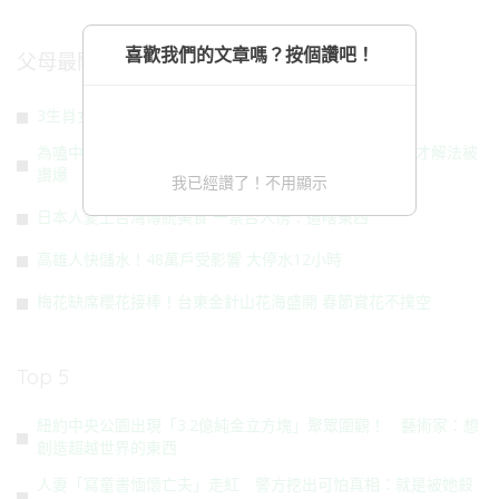
喜歡我們的文章嗎？按個讚吧！
父母最關注
3生肖女魅力獨特 越活越有錢又顯年輕
為嗑中式美食激發創意潛能！外國人不會用筷子 自創天才解法被
讚爆
我已經讚了！不用顯示
日本人愛上台灣傳統美食 一票台人愣：這啥東西
高雄人快儲水！48萬戶受影響 大停水12小時
梅花缺席櫻花接棒！台東金針山花海盛開 春節賞花不撲空
Top 5
紐約中央公園出現「3.2億純金立方塊」聚眾圍觀！ 藝術家：想
創造超越世界的東西
人妻「寫童書愐懷亡夫」走紅 警方挖出可怕真相：就是被她殺