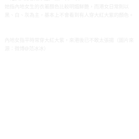
她指內地女生的衣著顏色比較明媚鮮艷，而港女日常則以
黑、白、灰為主，基本上不會看到有人穿大紅大紫的顏色。
內地女指平時常穿大紅大紫，來港後已不敢太張揚（圖片來
源：微博@范冰冰）