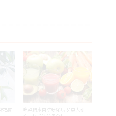
究揭關
吃整顆水果防糖尿病 61萬人研