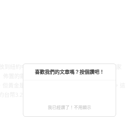
立方塊放到紐約中央公園。他的靈感來自丹麥前衛藝術家
喜歡我們的文章嗎？按個讚吧！
ning）佈置的銅塊藝術品「世界基地」（Socle du
出售，但黃金是有價的，按照目前的黃金價格來計算，這
約台幣3.2億元）。
我已經讚了！不用顯示