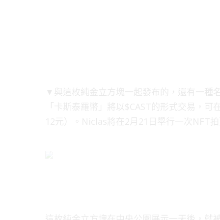
▼與這枚純金立方塊一起發布的，還有一種名為「
「卡斯泰羅幣」將以$CAST的形式交易，可
12元）。Niclas將在2月21日舉行一次NFT
這枚純金立方塊在中央公園展示一天後，就