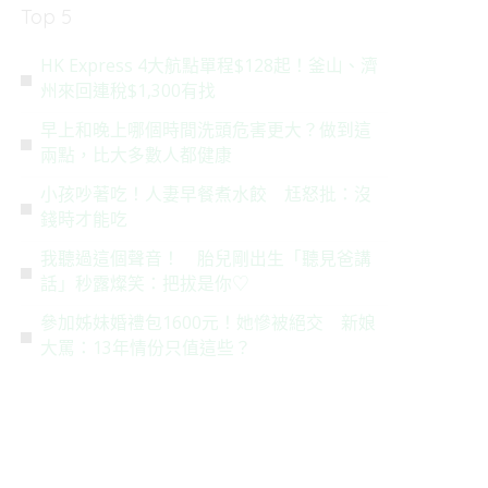
Top 5
HK Express 4大航點單程$128起！釜山、濟
州來回連稅$1,300有找
早上和晚上哪個時間洗頭危害更大？做到這
兩點，比大多數人都健康
小孩吵著吃！人妻早餐煮水餃 尪怒批：沒
錢時才能吃
我聽過這個聲音！ 胎兒剛出生「聽見爸講
話」秒露燦笑：把拔是你♡
參加姊妹婚禮包1600元！她慘被絕交 新娘
大罵：13年情份只值這些？