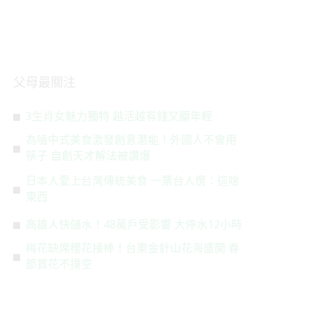
父母最關注
3生肖女魅力獨特 越活越有錢又顯年輕
為嗑中式美食激發創意潛能！外國人不會用
筷子 自創天才解法被讚爆
日本人愛上台灣傳統美食 一票台人愣：這啥
東西
高雄人快儲水！48萬戶受影響 大停水12小時
梅花缺席櫻花接棒！台東金針山花海盛開 春
節賞花不撲空