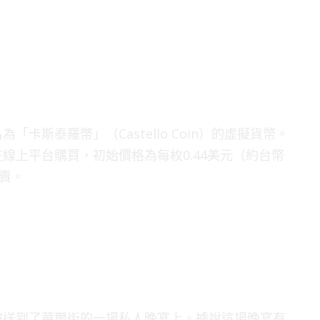
卡斯泰羅幣」（Castello Coin）的虛擬貨幣。
在線上平台購買，初始價格為每枚0.44美元（約台幣
拍賣。
被送到了華爾街的一場私人晚宴上。據說這場晚宴有