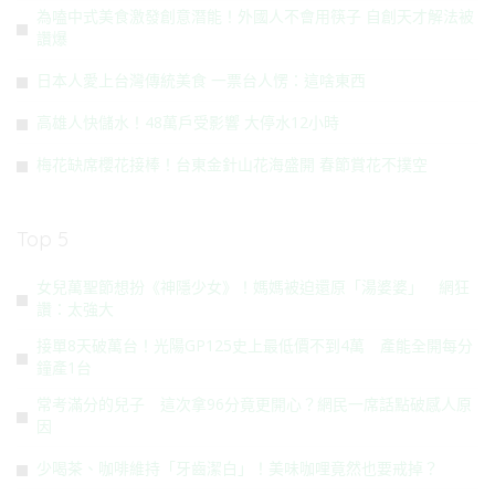
為嗑中式美食激發創意潛能！外國人不會用筷子 自創天才解法被
讚爆
日本人愛上台灣傳統美食 一票台人愣：這啥東西
高雄人快儲水！48萬戶受影響 大停水12小時
梅花缺席櫻花接棒！台東金針山花海盛開 春節賞花不撲空
Top 5
女兒萬聖節想扮《神隱少女》！媽媽被迫還原「湯婆婆」 網狂
讚：太強大
接單8天破萬台！光陽GP125史上最低價不到4萬 產能全開每分
鐘產1台
常考滿分的兒子 這次拿96分竟更開心？網民一席話點破感人原
因
少喝茶、咖啡維持「牙齒潔白」！美味咖哩竟然也要戒掉？