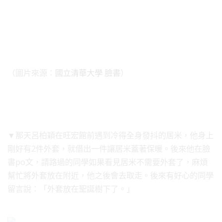
（圖片來源：
國立清華大學 臉書
）
▼那天呂柏穎在旺宏館前遇到冷得全身發抖的居米，他身上
剛好有2件外套，就借出一件讓居米蓋著保暖。後來他在臉
書po文，請路過的同學如果看見居米不需要外套了，麻煩
幫忙將外套放在附近，他之後會去取走。後來有好心的同學
留言說：「外套放在聖誕樹下了。」