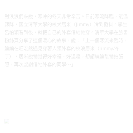
對浪浪們來說，寒冷的冬天非常辛苦。日前寒流降臨，氣溫
驟降，國立清華大學的校犬居米（Jimmy）冷到發抖。學生
呂柏穎看到後，就把自己的外套借給牠穿。清華大學在臉書
粉絲頁分享了這個暖心的故事，說：「上一個寒流來臨時，
編編在旺宏館遇見穿著人類外套的校浪居米（Jimmy/布
丁），居米說牠覺得好幸福、好溫暖，想請編編幫牠拍張
照，再次感謝借牠外套的同學～」