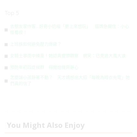
Top 5
去朋友家作客…好奇小奶喵「衝上來想玩」 貓媽急攔住：小心
怪蜀叔！
上班族如何避免壓力爆錶？
女騎士暴雨中練車！她認真擺頭觀察 網笑：已見過大風大浪
預防年初四症候群 得閒熄機齊靜心
怎麼讓小孩靜著不動？ 天才媽想出大招「每晚為睡衣充電」她
們真的信了
You Might Also Enjoy