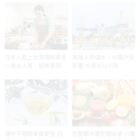
日本人愛上台灣傳統美食
高雄人快儲水！48萬戶受
一票台人愣：這啥東西
影響 大停水12小時
薄杯子喝綠茶會變苦 日
吃整顆水果防糖尿病 61萬