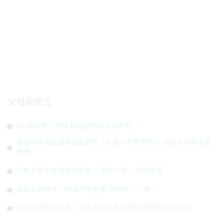
父母最關注
3生肖女魅力獨特 越活越有錢又顯年輕
為嗑中式美食激發創意潛能！外國人不會用筷子 自創天才解法被
讚爆
日本人愛上台灣傳統美食 一票台人愣：這啥東西
高雄人快儲水！48萬戶受影響 大停水12小時
梅花缺席櫻花接棒！台東金針山花海盛開 春節賞花不撲空