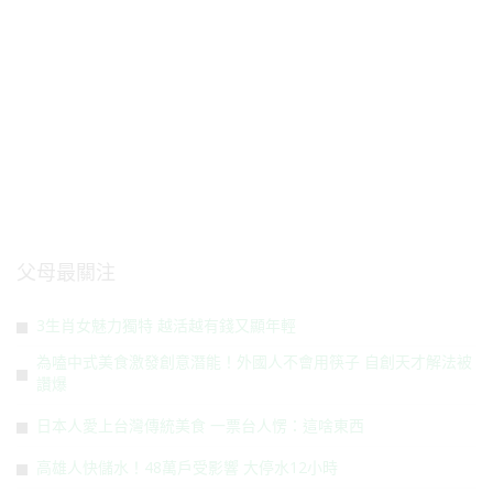
父母最關注
3生肖女魅力獨特 越活越有錢又顯年輕
為嗑中式美食激發創意潛能！外國人不會用筷子 自創天才解法被
讚爆
日本人愛上台灣傳統美食 一票台人愣：這啥東西
高雄人快儲水！48萬戶受影響 大停水12小時