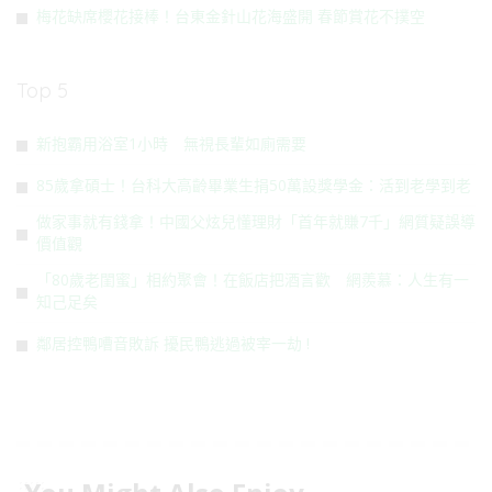
梅花缺席櫻花接棒！台東金針山花海盛開 春節賞花不撲空
Top 5
新抱霸用浴室1小時 無視長輩如廁需要
85歲拿碩士！台科大高齡畢業生捐50萬設獎學金：活到老學到老
做家事就有錢拿！中國父炫兒懂理財「首年就賺7千」網質疑誤導
價值觀
「80歲老閨蜜」相約聚會！在飯店把酒言歡 網羨慕：人生有一
知己足矣
鄰居控鴨嘈音敗訴 擾民鴨逃過被宰一劫 !