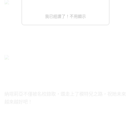
我已經讚了！不用顯示
納塔莉亞不僅被名校錄取，還走上了模特兒之路，祝她未來
越來越好吧！