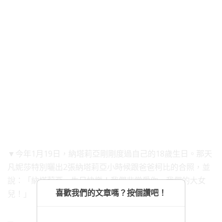
▼今年1月19日，納塔莉亞剛剛度過自己的18歲生日。那天
凡妮莎特別曬出2張納塔莉亞小時候跟爸爸柯比的合照，並
說：「納塔莉亞，生日快樂！我們非常愛你，我們的大女
喜歡我們的文章嗎？按個讚吧！
兒！」