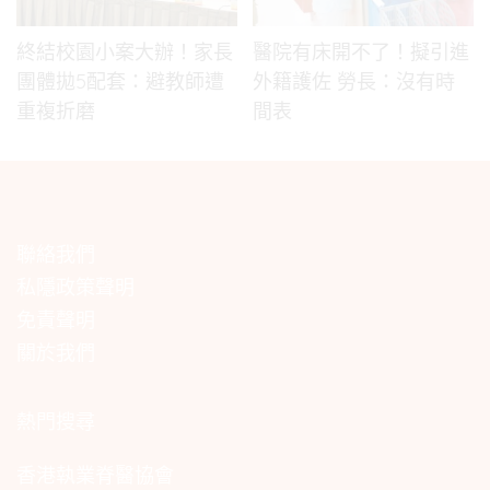
終結校園小案大辦！家長
醫院有床開不了！擬引進
團體拋5配套：避教師遭
外籍護佐 勞長：沒有時
重複折磨
間表
聯絡我們
私隱政策聲明
免責聲明
關於我們
熱門搜尋
香港執業脊醫協會