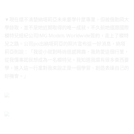
▼現在還不清楚納塔莉亞未來要學什麼專業，但被俄勒岡大
學錄取，並不是她近期取得的唯一成就。不久前她還跟國際
模特兒經紀公司IMG Models Worldwide簽約，走上了模特
兒之路。公司po出納塔莉亞的照片宣布這一好消息，納塔
莉亞則說：「我從小就對時尚很感興趣，我熱愛這個行業，
從我懂事起就想成為一名模特兒。我知道我還有很多東西要
學，進入這一行業對我來說正是一個學習、創造表達自己的
好機會。」