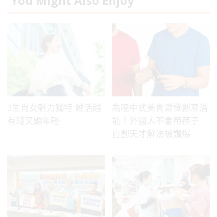
You Might Also Enjoy
3生肖女魅力獨特 越活越
為嗑中式美食激發創意潛
有錢又顯年輕
能！外國人不會用筷子
自創天才解法被讚爆