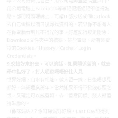
嗱，公司野寄比自己、用公司電郵登記高登戶口、
用公司電腦上Facebook等等絕絕絕絕絕不值得鼓
勵。部門呀頭理論上，可請IT部抄送成個Outlook
去自己電腦以備日後尋找資料的。若果你不想有人
在你電腦看到見不得光的事，好應記得臨走刪除：
Download文件夾中的檔案、某些電郵、所有瀏覽
器的Cookies／History／Cache／Login
Credentials。
9.交接好來好去，可以的話。如果關係差的，就去
舉中指好了，打人呢家嘅唔好比人見
世界好細，山水有相逄，做人留一線，日後唔想見
都好，無謂遺臭萬年。當然如果不得不發洩心頭之
恨，又確定可以威番轉，去「善意問候」賤人都值
得鼓勵的。
（係咪漏咗7？係呀睇漏野好煩，Last Day記得列