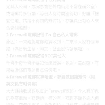
尤其大公司，或同事會在外周街走不常在辦公室，
或電郵特多行業，等班人有時間望得切，好讓「禮
貌性地」講捨不得類的矯情話，亦讓真正有心人來
合影個遺照。
2.Farewell電郵記得 To 自己私人電郵
原因：一來確認電郵確實收到，二來令人家有個聯
絡（為日後生意、轉工、甚至感情發展啦）。
3.Farewell電郵記得BCC其他人
千奇千奇千奇不要犯低級錯誤，多謝。當然喇，有
用要聯絡的電郵自己備份吧。
4.Farewell電郵就算唔型，都要做個讓矯情（用
英文係冇咁骨痹）
大大話話收過數以百計Farewell電郵，令人有印象
的寥寥無幾。寫到詩一樣的有，寫到不斷多謝人但
遺漏一兩個的更多，為免尷尬，早點寫，或盡量精