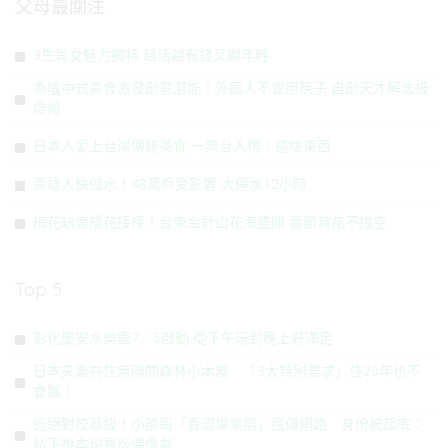
父母最關注
3生肖女魅力獨特 越活越有錢又顯年輕
為嗑中式美食激發創意潛能！外國人不會用筷子 自創天才解法被
讚爆
日本人愛上台灣傳統美食 一票台人愣：這啥東西
高雄人快儲水！48萬戶受影響 大停水12小時
梅花缺席櫻花接棒！台東金針山花海盛開 春節賞花不撲空
Top 5
彰化慶安水樂園7／5啟動 從下午玩到晚上好滿足
日本夫妻共住無隔間森林小木屋 「3大特別要求」住20年也不
會膩！
這絕對校草級！小帥哥「青澀畢業照」瘋傳網路 身份被起底：
私下根本現實版偶像劇