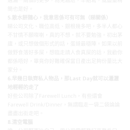
簡也是好。
5.散水餅隨心，我意思係可有可無（睇關係）
睇公司文化、職位高低、銀根幾多吧，多半人都心
不甘情不願㗎喇，真的不想，就不要勉強。初出茅
廬，或只想做個形式的話，蛋撻最穩陣。如果以前
做野食落好多屎，想臨走請人食真屎的話，我勸你
都係唔好，畢竟你好難確保當日產出足夠份量比大
家分。
6.早幾日執齊私人物品，那Last Day就可以瀟灑
地輕輕的走了
好些公司除了Farewell Lunch，有些還會
Farewell Drink/Dinner，無謂臨走一袋二袋論論
盡盡出街走吧。
8.清空電腦