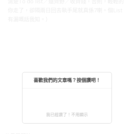
清楚To do list／還齊野／收齊錢，否則，輕輕的
你走了，卻隔兩日回去執手尾就真係7喇。個List
有漏嘅話我知。）
喜歡我們的文章嗎？按個讚吧！
我已經讚了！不用顯示