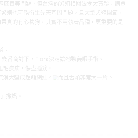
犬、怎麼養等問題，但台灣的繁殖相關法令太寬鬆，購買
下繁殖也可能衍生先天基因問題，且大型犬髖關節、
如果真的有心養狗，其實不用執着品種，更重要的是
憐。
幾番商討下，Flora決定讓牠動義眼手術。
的甩毛疾病，傷盡腦筋。
虐流浪犬變成超萌網紅。
而且舌頭非常大一片。
媽」撒嬌。
。