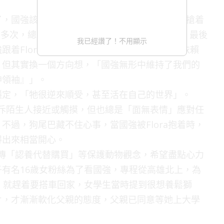
，國強該怎麼辦呢？」Flora笑着說：「我們會搶着
論過很多次，總是互相較勁誰最有資格養國強，不過，最後
我已經讚了！不用顯示
Flora。Flora說，這是因為國強真的比較依賴
，但其實換一個方向想，「國強無形中維持了我們的
神領袖』」。
穩定，「牠很逆來順受，甚至活在自己的世界」。
不排斥陌生人接近或觸摸，但也總是「面無表情」應對任
不過，狗尾巴藏不住心事，當國強被Flora抱着時，
得出來相當開心。
常宣傳「認養代替購買」等保護動物觀念，希望盡點心力
有名16歲女粉絲為了看國強，專程從高雄北上，為
，就趕着要搭車回家，女學生當時提到很想養鬆獅
片，才漸漸軟化父親的態度，父親已同意等她上大學