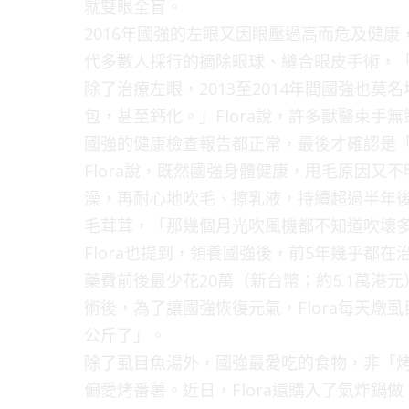
就雙眼全盲。
2016年國強的左眼又因眼壓過高而危及健康
代多數人採行的摘除眼球、縫合眼皮手術，
除了治療左眼，2013至2014年間國強也
包，甚至鈣化。」Flora說，許多獸醫束
國強的健康檢查報告都正常，最後才確認是「
Flora說，既然國強身體健康，甩毛原因又
澡，再耐心地吹毛、擦乳液，持續超過半年
毛茸茸，「那幾個月光吹風機都不知道吹壞
Flora也提到，領養國強後，前5年幾乎都
藥費前後最少花20萬（新台幣；約5.1萬
術後，為了讓國強恢復元氣，Flora每天燉
公斤了」。
除了虱目魚湯外，國強最愛吃的食物，非「烤
偏愛烤番薯。近日，Flora還購入了氣炸