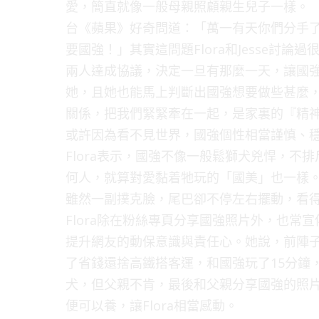
愛，簡直就像一般母親照顧親生兒子一樣。
台《蘋果》好奇問道：「萬一有天你們分手了
要國強！」其實這問題Flora和Jesse討
兩人達成協議，決定一旦有那麼一天，讓國強跟着
她，且她也能馬上判斷出國強想要做些甚麼
關係，把我們緊緊牽在一起，是家裏的『精
或許因為看不見世界，國強個性相當謹慎、
Flora表示，國強不像一般鬆獅犬兇悍，
何人，就算對愛黏着牠玩的「國美」也一樣。
雖然一副撲克臉，尾巴卻不停左右擺動，看
Flora除在粉絲專頁分享國強照片外，也
提升網友的動保意識與責任心。她說，前陣子
了省錢還捨高鐵搭客運，和國強玩了15分鐘
犬，但父親不肯，最後和父親分享國強的照
便可以養，讓Flora相當感動。