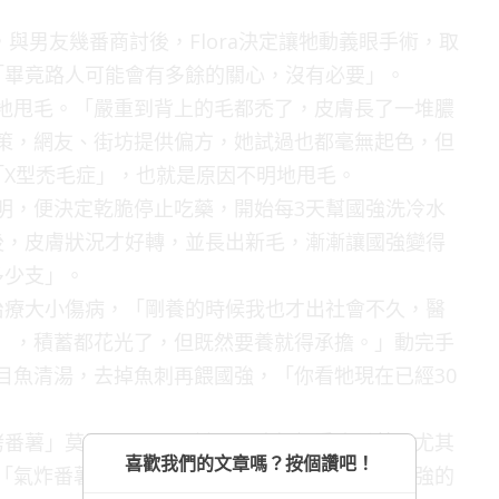
，與男友幾番商討後，Flora決定讓牠動義眼手術，取
「畢竟路人可能會有多餘的關心，沒有必要」。
莫名地甩毛。「嚴重到背上的毛都禿了，皮膚長了一堆膿
手無策，網友、街坊提供偏方，她試過也都毫無起色，但
X型禿毛症」，也就是原因不明地甩毛。
不明，便決定乾脆停止吃藥，開始每3天幫國強洗冷水
後，皮膚狀況才好轉，並長出新毛，漸漸讓國強變得
多少支」。
在治療大小傷病，「剛養的時候我也才出社會不久，醫
港元），積蓄都花光了，但既然要養就得承擔。」動完手
虱目魚清湯，去掉魚刺再餵國強，「你看牠現在已經30
番薯」莫屬了！Flora說，國強超級愛吃番薯，尤其
喜歡我們的文章嗎？按個讚吧！
鍋做「氣炸番薯」，就為了滿足國強的嘴饞。她對國強的