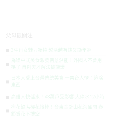
父母最關注
3生肖女魅力獨特 越活越有錢又顯年輕
為嗑中式美食激發創意潛能！外國人不會用
筷子 自創天才解法被讚爆
日本人愛上台灣傳統美食 一票台人愣：這啥
東西
高雄人快儲水！48萬戶受影響 大停水12小時
梅花缺席櫻花接棒！台東金針山花海盛開 春
節賞花不撲空