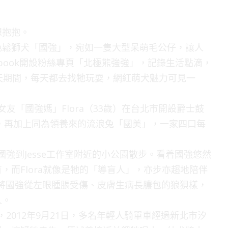
想抱抱。
色鬆獅犬「國強」，宛如一隻大型呆萌毛公仔，讓人
cebook開設粉絲專頁「北極熊強強」，記錄生活點滴，
天期間，每天都去找牠玩耍，網紅萌犬魅力可見一
女友「國強媽」Flora（33歲）在台北市開設爵士鼓
犬，再加上同為領養來的流浪兔「國美」，一家四口每
國強到Jesse工作室附近的小公園散步。看着國強悠然
，而Flora就像是牠的「導盲人」，亦步亦趨地陪伴
sse將國強從左眼腫脹受傷、皮膚生病長膿包的狼狽樣，
人。
，2012年9月21日，多名年輕人騎單車經過新北市汐