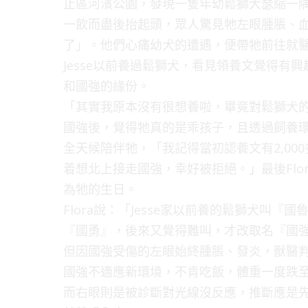
止區河濱公園，發現一隻年幼鬆獅犬瑟縮一
一飲而盡後抬起頭，眾人驚見牠左眼腫脹、
了」。他們心痛幼犬的遭遇，便帶牠前往就醫，同
Jesse以前養過鬆獅犬，看見領養文覺得
和國強的緣份。
「其實我原本沒有很想養啦，畢竟對鬆獅犬的
國強後，覺得牠真的是乖孩子，且透過飼養
全天候陪伴牠，「我記得當初認養文有2,0
着想北上接走國強，幸好被拒絕。」最後Flor
為牠的生日。
Flora說：「Jesse家以前養的鬆獅犬叫
『國勇』，後來又覺得難叫，才改取名『國
但因國強受傷的左眼始終腫脹、發炎，獸醫
國強不適應新環境，不肯吃飯，體重一度跌至
而右眼則是被診斷對光線沒反應，推斷應是