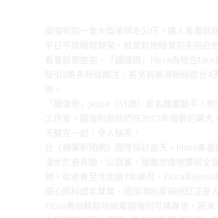
國強宛如一隻大型呆萌毛公仔，讓人看着就
平日不是瞇眼發呆，就是趴地睡覺的失明白
看着就想抱抱。「國強媽」Flora為牠在fa
吸引2萬多粉絲關注，甚至有香港粉絲遊台4
斑。
「國強爸」Jesse（31歲）是名職業鼓手，和
工作室，國強則是他們在2012年領養的棄
天膩在一起，令人稱羨。
台《蘋果新聞網》團隊採訪當天，Flora牽着
漫步於巷弄間、公園裏，很難想像牠雙眼全盲
牠。從收養至今走過7年歲月，Flora和Je
細心照料成毛茸茸、圓滾滾的呆萌網紅汪星
Flora看似輕鬆地談着國強的可憐身世。原來