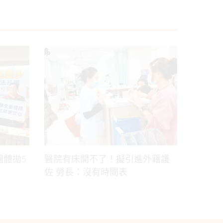
團體拋5
醫院有床開不了！擬引進外籍護
佐 勞長：沒有時間表