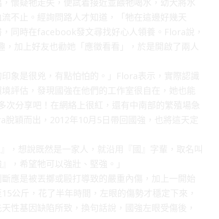
隅，懷疑牠走失，便試着接近並餵牠喝水，幼犬將水
血流不止。經詢問路人才知道，「牠在這邊好幾天
時在facebook發文尋找好心人領養。Flora說，
有興趣，加上好友也勸她「應徵看看」，於是開啟了兩人
印象是很兇，有點怕怕的。」Flora表示，實際認識
環境評估，發現國強在他們的工作室很自在，她也能
00多次分享吧！在網絡上很紅，還有中南部的繁殖場急
a脫穎而出，2012年10月5日帶回國強，也將這天定
『國魯』，想說既然是一家人，就沿用『國』字輩，取名叫
強』，希望牠可以強壯、堅強。」
判斷應是被丟擲或毆打導致的嚴重內傷，加上一開始
15公斤，花了半年時間，左眼的傷勢才穩定下來，
先天性基因缺陷所致，換句話說，國強左眼受傷後，