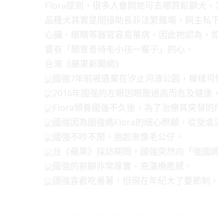
Flora提到，很多人會問她可去哪買鬆獅
品種犬其實是間接助長非法繁殖場，飼主私
心臟、眼睛等器官容易罹病，因此她認為，
要有「願意善待毛小孩一輩子」的心。
台灣《蘋果新聞網》
國強7年前被遺棄在汐止河濱公園，模樣可
2016年國強的左眼因眼壓過高而危及健康，
Flora領養國強不久後，為了治療其突發
國強因為國強媽Flora的細心照顧，從受
國強不吵不鬧，抱起來像毛公仔。
台《蘋果》採訪期間，國強突然向「強國
國強的前腳非常厚實，充滿療癒感。
國強喜歡吃番薯，但現在年紀大了要節制