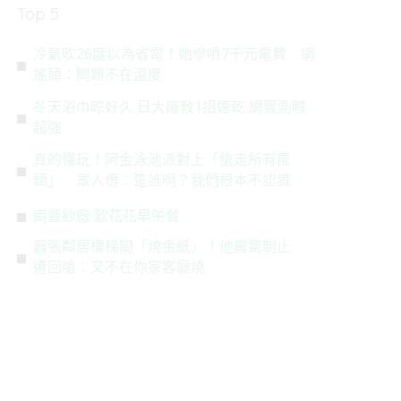
Top 5
冷氣吹26度以為省電！她慘噴7千元電費 網
搖頭：問題不在溫度
冬天浴巾晾好久 日大廠教1招速乾 網實測喊
超強
真的懂玩！阿金泳池派對上「搶走所有風
頭」 眾人愣：這誰啊？我們根本不認識
南豐紗廠 歎花花早午餐
囂張鄰居樓梯間「燒金紙」！他震驚制止
遭回嗆：又不在你家客廳燒