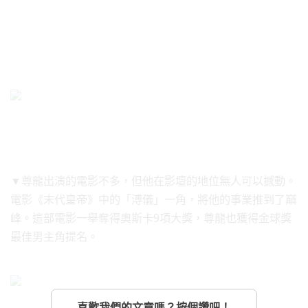
▼尊龍出演的電影不多，但他在影壇的地位無人可以撼動。
電影《末代皇帝》中的「溥儀」一角，將他的事業推到了巔
峰。這部電影一舉奪得奧斯卡9項大獎，尊龍也獲得金球獎
最佳男主角提名。
喜歡我們的文章嗎？按個讚吧！