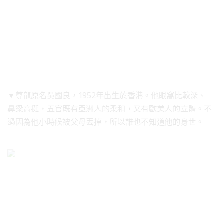
▼尊龍原名吳國良，1952年出生於香港。他眼窩比較深、
鼻梁高挺，五官既有亞洲人的柔和，又有歐美人的立體。不
過因為他小時候被父母丟掉，所以誰也不知道他的身世。