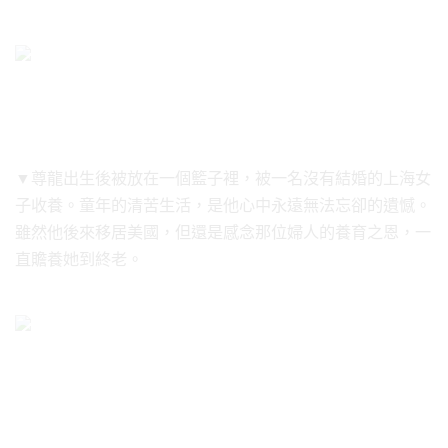
▼尊龍出生後被放在一個籃子裡，被一名沒有結婚的上海女
子收養。童年的清苦生活，是他心中永遠無法忘卻的遺憾。
雖然他後來移居美國，但還是感念那位婦人的養育之恩，一
直贍養她到終老。