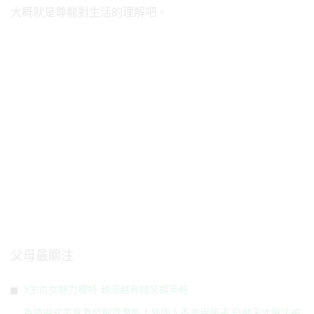
大概就是尊龍對生活的理解吧。
父母最關注
3生肖女魅力獨特 越活越有錢又顯年輕
為嗑中式美食激發創意潛能！外國人不會用筷子 自創天才解法被