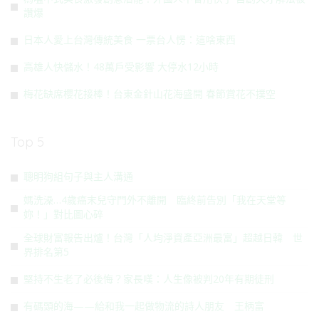
讚爆
日本人愛上台灣傳統美食 一票台人愣：這啥東西
高雄人快儲水！48萬戶受影響 大停水12小時
梅花缺席櫻花接棒！台東金針山花海盛開 春節賞花不撲空
Top 5
聰明狗組句子與主人溝通
媽洗澡…4歲癌末兒守門外不離開 臨終前告別「我在天堂等
妳！」對比圖心碎
全球財富報告出爐！台灣「人均淨資產亞洲最富」超越日韓 世
界排名第5
堅持不生老了必後悔？家長嘆：人生像被判20年有期徒刑
有碼頭的海——給和我一起做物流的詩人朋友 王柄富