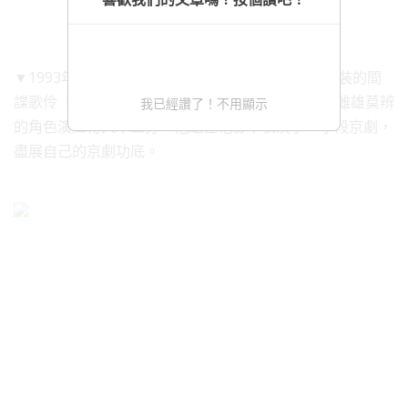
▼1993年時，他出演電影《蝴蝶君》，飾演女扮男裝的間
諜歌伶「宋麗玲」。當時他已經40歲了，但將這個雌雄莫辨
我已經讚了！不用顯示
的角色演繹得入木三分。他還在電影中表演了一小段京劇，
盡展自己的京劇功底。