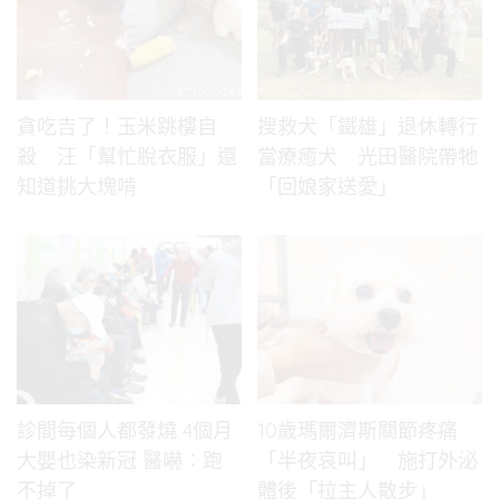
貪吃吉了！玉米跳樓自
搜救犬「鐵雄」退休轉行
殺 汪「幫忙脫衣服」還
當療癒犬 光田醫院帶牠
知道挑大塊啃
「回娘家送愛」
診間每個人都發燒 4個月
10歲瑪爾濟斯關節疼痛
大嬰也染新冠 醫嚇：跑
「半夜哀叫」 施打外泌
不掉了
體後「拉主人散步」