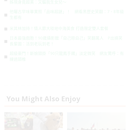
姊現身竟超美：又騙我生女兒～
他曬古早味畢業照「品味超謎」！ 網看黑歷史笑翻：7、8年級
生都有
米其林加持！情人節大啖地中海美食 打造限定雙人套餐
日本最強戲胞！90歲攝影嬤「自己晾自己」笑翻萬人 P出搞笑
長輩圖：活到老玩到老！
超級豪門！新娘頸掛「90只龍鳳手鐲」淡定微笑 網友驚呼：有
練過頸椎
You Might Also Enjoy