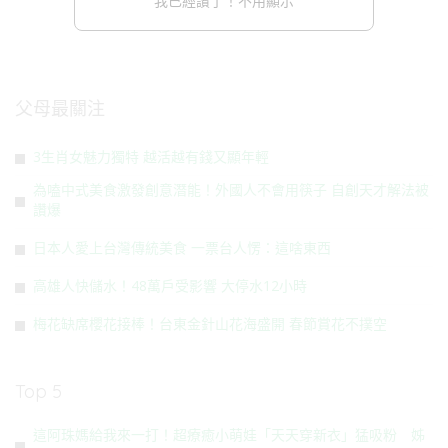
我已經讚了！不用顯示
父母最關注
3生肖女魅力獨特 越活越有錢又顯年輕
為嗑中式美食激發創意潛能！外國人不會用筷子 自創天才解法被
讚爆
日本人愛上台灣傳統美食 一票台人愣：這啥東西
高雄人快儲水！48萬戶受影響 大停水12小時
梅花缺席櫻花接棒！台東金針山花海盛開 春節賞花不撲空
Top 5
這阿珠媽給我來一打！超療癒小萌娃「天天穿新衣」猛吸粉 姊