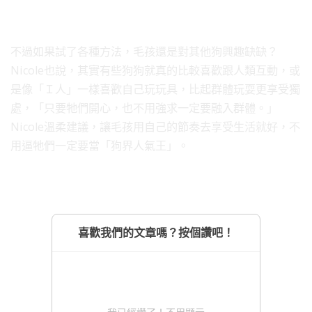
不過如果試了各種方法，毛孩還是對其他狗興趣缺缺？
Nicole也說，其實有些狗狗就真的比較喜歡跟人類互動，或
是像「Ｉ人」一樣喜歡自己玩玩具，比起群體玩耍更享受獨
處，「只要牠們開心，也不用強求一定要融入群體。」
Nicole溫柔建議，讓毛孩用自己的節奏去享受生活就好，不
用逼牠們一定要當「狗界人氣王」。
喜歡我們的文章嗎？按個讚吧！