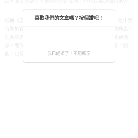
擇。而冬天到了，來杯熱熱的咖啡，也可以幫助補充水分。
喜歡我們的文章嗎？按個讚吧！
根據《康健雜誌》報導
，腎臟內科醫師吳岳霖強調，雖牛奶
有助於保水，但並不能解渴。口渴是由於細胞滲透壓升高，
刺激滲透壓受器，進而觸發飲水中樞的興奮，讓人感到渴
意。而喝水可以有效降低滲透壓，但牛奶並無此效果。因
我已經讚了！不用顯示
此，口渴時還是以喝水為主。