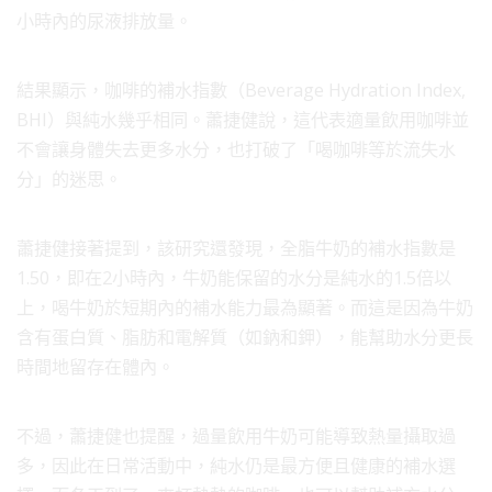
小時內的尿液排放量。
結果顯示，咖啡的補水指數（Beverage Hydration Index,
BHI）與純水幾乎相同。蕭捷健說，這代表適量飲用咖啡並
不會讓身體失去更多水分，也打破了「喝咖啡等於流失水
分」的迷思。
蕭捷健接著提到，該研究還發現，全脂牛奶的補水指數是
1.50，即在2小時內，牛奶能保留的水分是純水的1.5倍以
上，喝牛奶於短期內的補水能力最為顯著。而這是因為牛奶
含有蛋白質、脂肪和電解質（如鈉和鉀），能幫助水分更長
時間地留存在體內。
不過，蕭捷健也提醒，過量飲用牛奶可能導致熱量攝取過
多，因此在日常活動中，純水仍是最方便且健康的補水選