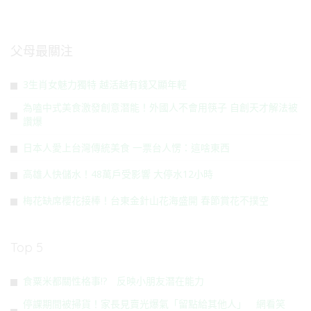
父母最關注
3生肖女魅力獨特 越活越有錢又顯年輕
為嗑中式美食激發創意潛能！外國人不會用筷子 自創天才解法被
讚爆
日本人愛上台灣傳統美食 一票台人愣：這啥東西
高雄人快儲水！48萬戶受影響 大停水12小時
梅花缺席櫻花接棒！台東金針山花海盛開 春節賞花不撲空
Top 5
食粟米都關性格事!? 反映小朋友潛在能力
停課期間被掃貨！家長見賣光爆氣「留點給其他人」 網看笑