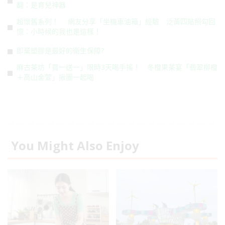
翻：是育兒神器
超懷舊系列！ 網友分享「坐機車油箱」經驗 泛黃四貼照勾回
憶：小時候的我也是這樣！
即棄塑膠是最好的衞生保障?
麻古茶坊「買一送一」限時3天喝手搖！ 冬橙果茶宴「翡翠柳橙
＋高山金萱」揪團一起喝
You Might Also Enjoy