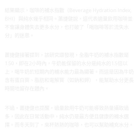
結果顯示，咖啡的補水指數（Beverage Hydration Index,
BHI）與純水幾乎相同。蕭捷健說，這代表適量飲用咖啡並
不會讓身體失去更多水分，也打破了「喝咖啡等於流失水
分」的迷思。
蕭捷健接著提到，該研究還發現，全脂牛奶的補水指數是
1.50，即在2小時內，牛奶能保留的水分是純水的1.5倍以
上，喝牛奶於短期內的補水能力最為顯著。而這是因為牛奶
含有蛋白質、脂肪和電解質（如鈉和鉀），能幫助水分更長
時間地留存在體內。
不過，蕭捷健也提醒，過量飲用牛奶可能導致熱量攝取過
多，因此在日常活動中，純水仍是最方便且健康的補水選
擇。而冬天到了，來杯熱熱的咖啡，也可以幫助補充水分。