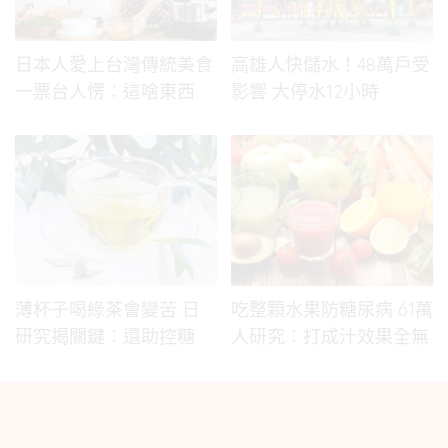
日本人愛上台灣傳統美食
高雄人快儲水！48萬戶受
一票台人愣：這啥東西
影響 大停水12小時
薄杯子喝綠茶會變苦 日
吃整顆水果防糖尿病 61萬
研究揭關鍵：還助控糖
人研究：打成汁效果全無