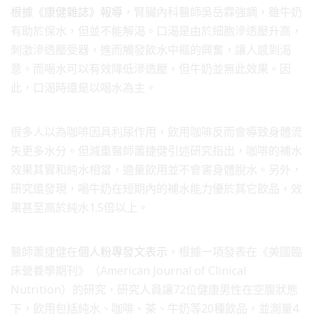
根據《康健雜誌》報導
，腎臟內科醫師吳岳霖強調，雖牛奶
有助於保水，但並不能解渴。口渴是由於細胞滲透壓升高，
刺激滲透壓受器，進而觸發飲水中樞的興奮，讓人感到渴
意。而喝水可以有效降低滲透壓，但牛奶並無此效果。因
此，口渴時還是以喝水為主。
很多人以為咖啡因具利尿作用，飲用咖啡反而會導致身體流
失更多水分。但減重醫師蕭捷健引述研究指出，咖啡的補水
效果其實和純水相當，適量飲用並不會害身體脫水。另外，
研究還發現，喝牛奶在短期內的補水能力優於其它飲品，效
果甚至高於純水1.5倍以上。
醫師蕭捷健在
個人粉專發文表示
，根據一項發表在《美國臨
床營養學期刊》（American Journal of Clinical
Nutrition）的研究，研究人員讓72位健康男性在空腹狀態
下，飲用包括純水、咖啡、茶、牛奶等20種飲品，並測量4