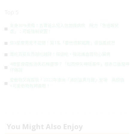
Top 5
全身30%燙傷！五寶爸么兒入住加護病房 院方「急通報兒
虐」：可能強制安置！
這3星座男死不認錯！第1名「要他道歉超難」還惱羞成怒
單吃燕麥反而越吃越胖！搭這吃，強效護血管防心臟病
4歲童煙霧般消失石梯盡頭？「松岡伸矢神隱事件」根本日版魔神
仔傳說
愛動物又有腹肌！2022年澳洲「消防猛男月曆」登場 高顏值
+可愛動物有夠養眼！
You Might Also Enjoy