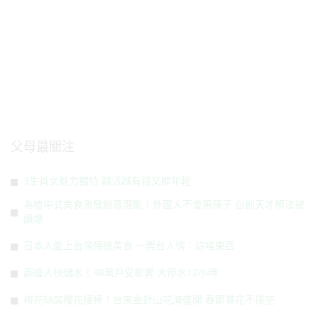
父母最關注
3生肖女魅力獨特 越活越有錢又顯年輕
為嗑中式美食激發創意潛能！外國人不會用筷子 自創天才解法被
讚爆
日本人愛上台灣傳統美食 一票台人愣：這啥東西
高雄人快儲水！48萬戶受影響 大停水12小時
梅花缺席櫻花接棒！台東金針山花海盛開 春節賞花不撲空