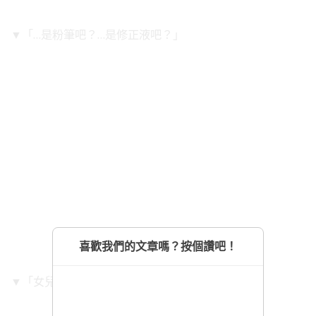
▼「…是粉筆吧？…是修正液吧？」
喜歡我們的文章嗎？按個讚吧！
▼「女兒啊…你用什麽畫的……？」