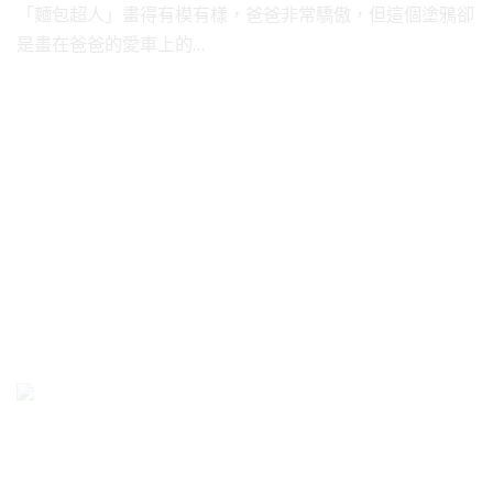
「麵包超人」畫得有模有樣，爸爸非常驕傲，但這個塗鴉卻
是畫在爸爸的愛車上的…