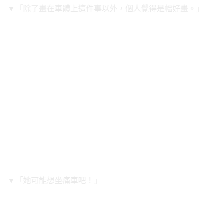
▼「除了畫在車體上這件事以外，個人覺得是幅好畫。」
▼「她可能想坐痛車吧！」