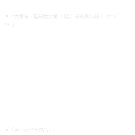
▼「大家看，這是我女兒（4歲）畫的麵包超人（*´∀｀
*）」
▼「另一邊也有作品。」