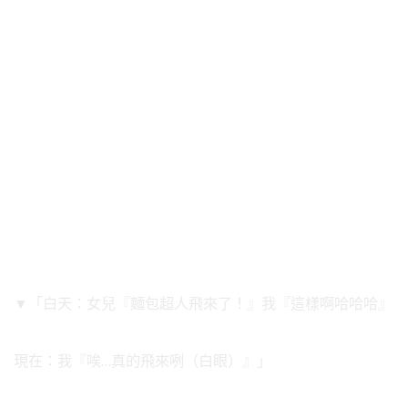
▼「白天：女兒『麵包超人飛來了！』我『這樣啊哈哈哈』
現在：我『唉…真的飛來咧（白眼）』」