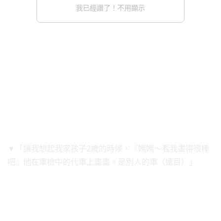
我已經讚了！不用顯示
▼「讓我想起我家孩子2歲的時候，『媽媽～看我畫得很棒
吧』他在車檢中的代車上畫畫。是別人的車（遠目）」