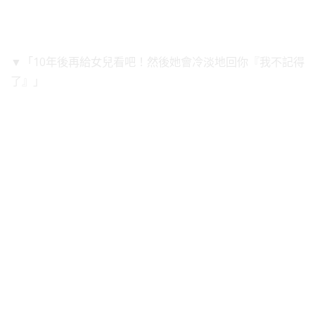
▼「10年後再給女兒看吧！然後她會冷淡地回你『我不記得
了』」