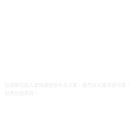
這個麵包超人塗鴉讓爸爸失去元氣，雖然女兒畫得很可愛，
但真的很貴呀！