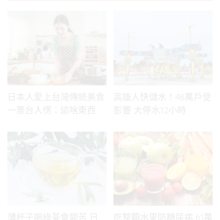
日本人愛上台灣傳統美食
高雄人快儲水！48萬戶受
一票台人愣：這啥東西
影響 大停水12小時
薄杯子喝綠茶會變苦 日
吃整顆水果防糖尿病 61萬