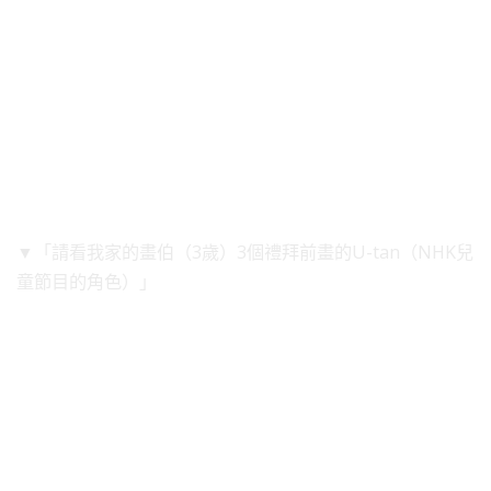
▼「請看我家的畫伯（3歲）3個禮拜前畫的U-tan（NHK兒
童節目的角色）」