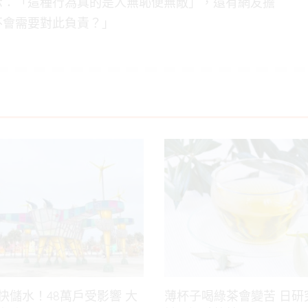
示：「這種行為真的是人無恥便無敵」，還有網友擔
不會需要對此負責？」
快儲水！48萬戶受影響 大
薄杯子喝綠茶會變苦 日研