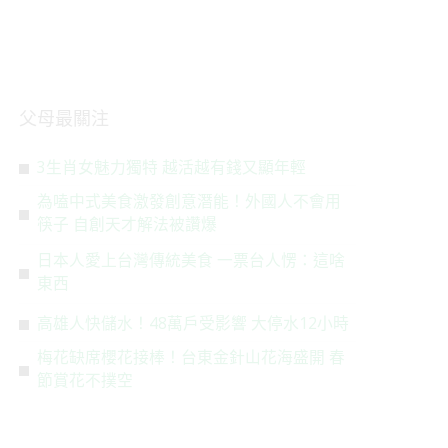
父母最關注
3生肖女魅力獨特 越活越有錢又顯年輕
為嗑中式美食激發創意潛能！外國人不會用
筷子 自創天才解法被讚爆
日本人愛上台灣傳統美食 一票台人愣：這啥
東西
高雄人快儲水！48萬戶受影響 大停水12小時
梅花缺席櫻花接棒！台東金針山花海盛開 春
節賞花不撲空