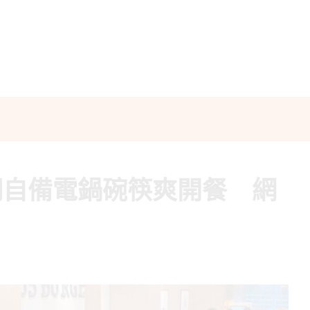
們自備電鍋碗筷爽開餐 網