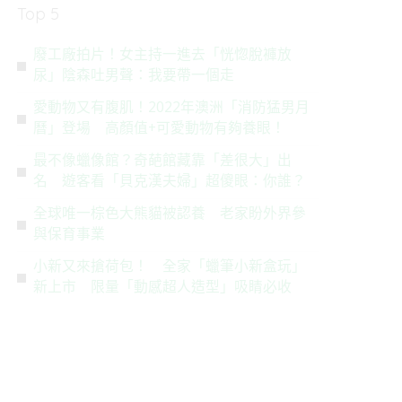
Top 5
廢工廠拍片！女主持一進去「恍惚脫褲放
尿」陰森吐男聲：我要帶一個走
愛動物又有腹肌！2022年澳洲「消防猛男月
曆」登場 高顏值+可愛動物有夠養眼！
最不像蠟像館？奇葩館藏靠「差很大」出
名 遊客看「貝克漢夫婦」超傻眼：你誰？
全球唯一棕色大熊貓被認養 老家盼外界參
與保育事業
小新又來搶荷包！ 全家「蠟筆小新盒玩」
新上市 限量「動感超人造型」吸睛必收