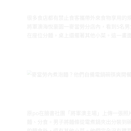
很多食店都有禁止食客攜帶外來食物享用的
將軍澳海悅豪園一麥當勞分店內，看到5名
在座位分麵，桌上還擺著其他小菜。這一畫
原po在臉書社團「將軍澳主場」上傳一張照
麵、分食。男子將麵條從電煮鍋夾出分裝到
的麵食外，還有其他小菜。他們完全沒有購