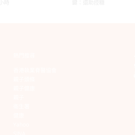
2小時
鍵：還助控糖
熱門搜尋
香港執業脊醫協會
親子頭條
親子健康
親子
衛生署
健康
Yahoo
SINA