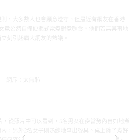
規則，大多數人也會願意遵守。但最近有網友在香港
男女竟公然自備便攜式電煮鍋煮麵食。他們若無其事地
面立刻引起廣大網友的熱議。
片，從照片中可以看到，5名男女在麥當勞內自如地煮
碗內，另外2名女子則熟練地拿出餐具。桌上除了煮好
買任何麥當勞餐點，整個場景宛如置身於自家餐廳。