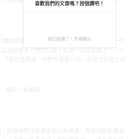
喜歡我們的文章嗎？按個讚吧！
我已經讚了！不用顯示
不購買麥當勞任何食品，連汽水都不買，真的是一毛
友認出這些人，他們已經不是第一次這樣做了，「之
：「我也有見過，他們不是第一次，店員之前阻止過
滿，認為他們沒有基本的公共禮儀，而且已經影響到