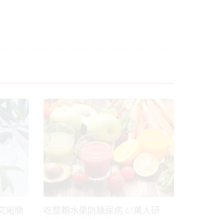
究揭關
吃整顆水果防糖尿病 61萬人研